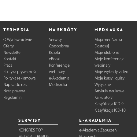
TERMEDIA
NA SKRÓTY
MEDNAUKA
O Wydawnictwie
Serwisy
Moja medNauka
Oferty
Czasopisma
Dostosuj
Newsletter
Książki
Moje ulubione
Kontakt
eBooki
Moje konferencje i
Praca
Konferencje i
webinary
Polityka prywatności
webinary
Moje wykłady video
Polityka reklamowa
e-Akademia
Moje kursy i quizy
Napisz do nas
Mednauka
Wytyczne
Nota prawna
Artykuły naukowe
Regulamin
Kalkulatory
Klasyfikacja ICD-9
Klasyfikacja ICD-10
SERWISY
E-AKADEMIA
KONGRES TOP
e-Akademia Zaburzeń
MEDICAL TRENDS
Mikrobioty