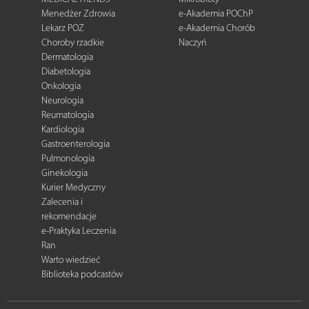
Menedżer Zdrowia
e-Akademia POChP
Lekarz POZ
e-Akademia Chorób
Choroby rzadkie
Naczyń
Dermatologia
Diabetologia
Onkologia
Neurologia
Reumatologia
Kardiologia
Gastroenterologia
Pulmonologia
Ginekologia
Kurier Medyczny
Zalecenia i
rekomendacje
e-Praktyka Leczenia
Ran
Warto wiedzieć
Biblioteka podcastów