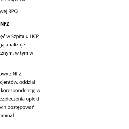
owej RPO.
 NFZ
jęć w Szpitalu HCP
gą analizuje
rycznym, w tym w
mowy z NFZ
cjentów, oddział
 korespondencję w
ezpieczenia opieki
ętych postępowań
ominał