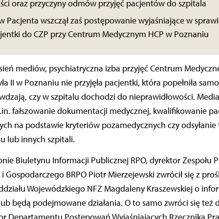
ści oraz przyczyny odmów przyjęć pacjentów do szpitala
aw Pacjenta wszczął zaś postępowanie wyjaśniające w spra
acjentki do CZP przy Centrum Medycznym HCP w Poznaniu
esień mediów, psychiatryczna izba przyjęć Centrum Medyczn
a II w Poznaniu nie przyjęła pacjentki, która popełniła sa
awdzają, czy w szpitalu dochodzi do nieprawidłowości. Media
.in. fałszowanie dokumentacji medycznej, kwalifikowanie p
nych na podstawie kryteriów pozamedycznych czy odsyłanie 
lub innych szpitali.
onie Biuletynu Informacji Publicznej RPO, dyrektor Zespołu 
i Gospodarczego BRPO Piotr Mierzejewski zwrócił się z proś
ddziału Wojewódzkiego NFZ Magdaleny Kraszewskiej o infor
 lub będą podejmowane działania. O to samo zwróci się też
ktor Departamentu Postępowań Wyjaśniających Rzecznika Pra