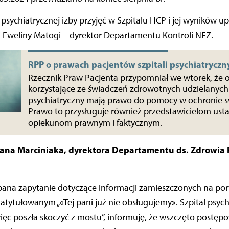
 psychiatrycznej izby przyjęć w Szpitalu HCP i jej wyników u
i Eweliny Matogi – dyrektor Departamentu Kontroli NFZ.
RPP o prawach pacjentów szpitali psychiatryczn
Rzecznik Praw Pacjenta przypomniał we wtorek, że 
korzystające ze świadczeń zdrowotnych udzielanych 
psychiatryczny mają prawo do pomocy w ochronie s
Prawo to przysługuje również przedstawicielom us
opiekunom prawnym i faktycznym.
na Marciniaka, dyrektora Departamentu ds. Zdrowia 
ana zapytanie dotyczące informacji zamieszczonych na por
zatytułowanym „«Tej pani już nie obsługujemy». Szpital psych
 więc poszła skoczyć z mostu”, informuję, że wszczęto postęp