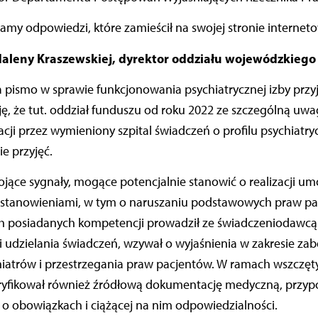
amy odpowiedzi, które zamieścił na swojej stronie internet
leny Kraszewskiej, dyrektor oddziału wojewódzkiego
 pismo w sprawie funkcjonowania psychiatrycznej izby przy
ę, że tut. oddział funduszu od roku 2022 ze szczególną uwa
zacji przez wymieniony szpital świadczeń o profilu psychiat
ie przyjęć.
jące sygnały, mogące potencjalnie stanowić o realizacji u
postanowieniami, w tym o naruszaniu podstawowych praw pa
 posiadanych kompetencji prowadził ze świadczeniodawcą
i udzielania świadczeń, wzywał o wyjaśnienia w zakresie zab
chiatrów i przestrzegania praw pacjentów. W ramach wszcz
ryfikował również źródłową dokumentację medyczną, przyp
o obowiązkach i ciążącej na nim odpowiedzialności.