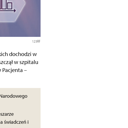
123RF
kich dochodzi w
czął w szpitalu
w Pacjenta –
ał Narodowego
bszarze
ia świadczeń i