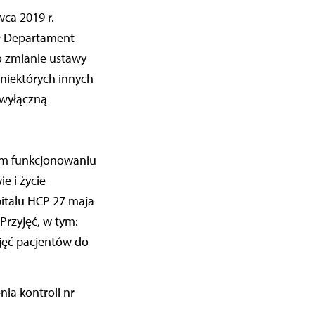
ca 2019 r.
ął Departament
 o zmianie ustawy
niektórych innych
 wyłączną
wym funkcjonowaniu
e i życie
pitalu HCP 27 maja
Przyjęć, w tym:
yjęć pacjentów do
ia kontroli nr