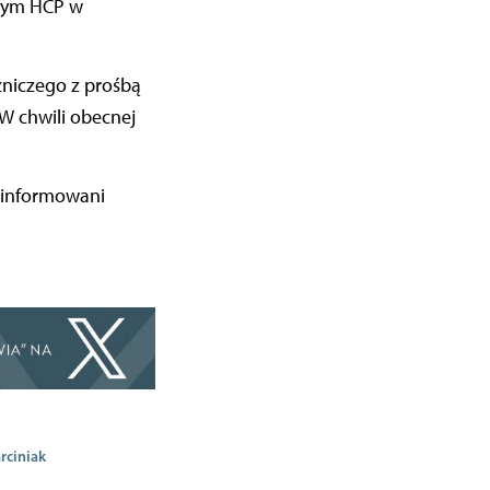
znym HCP w
zniczego z prośbą
W chwili obecnej
oinformowani
ciniak