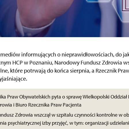
 mediów informujących o nieprawidłowościach, do ja
ym HCP w Poznaniu, Narodowy Fundusz Zdrowia wsz
lne, które potrwają do końca sierpnia, a Rzecznik Pra
jaśniające.
ika Praw Obywatelskich pyta o sprawę Wielkopolski Oddzi
owia i Biuro Rzecznika Praw Pacjenta
dusz Zdrowia wszczął w szpitalu czynności kontrolne w o
ia psychiatrycznej izby przyjęć, w tym: organizacji udzielan