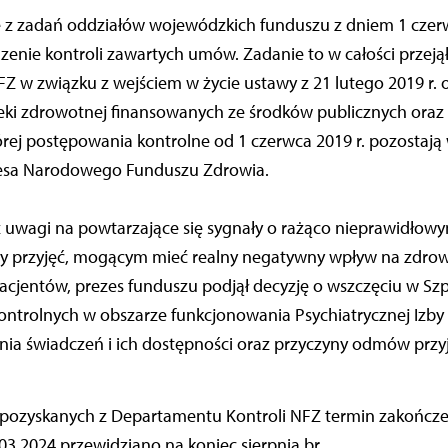
e z zadań oddziałów wojewódzkich funduszu z dniem 1 czerw
enie kontroli zawartych umów. Zadanie to w całości przej
NFZ w związku z wejściem w życie ustawy z 21 lutego 2019 r.
eki zdrowotnej finansowanych ze środków publicznych oraz 
rej postępowania kontrolne od 1 czerwca 2019 r. pozostają
esa Narodowego Funduszu Zdrowia.
 z uwagi na powtarzające się sygnały o rażąco nieprawidło
by przyjęć, mogącym mieć realny negatywny wpływ na zdrowi
pacjentów, prezes funduszu podjął decyzję o wszczęciu w Sz
kontrolnych w obszarze funkcjonowania Psychiatrycznej Izby 
ania świadczeń i ich dostępności oraz przyczyny odmów prz
 pozyskanych z Departamentu Kontroli NFZ termin zakończen
3.2024 przewidziano na koniec sierpnia br.