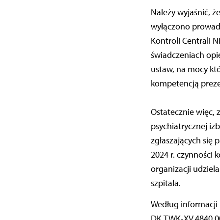
Należy wyjaśnić, ż
wyłączono prowadz
Kontroli Centrali 
świadczeniach opi
ustaw, na mocy któ
kompetencją prez
Ostatecznie więc,
psychiatrycznej iz
zgłaszających się 
2024 r. czynności 
organizacji udziel
szpitala.
Według informacji
DK.TWK-XV.4840.00