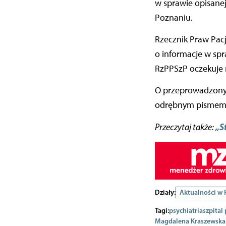
w sprawie opisane
Poznaniu.
Rzecznik Praw Pacj
o informacje w spr
RzPPSzP oczekuje
O przeprowadzonyc
odrębnym pismem,
„S
Przeczytaj także:
Działy:
Aktualności w
Tagi:
psychiatria
szpital
Magdalena Kraszewska