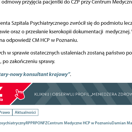
j odmowy przyjęcia pacjentki do CZP przy Centrum Medyc
enta Szpitala Psychiatrycznego zwrócił się do podmiotu lec
awie oraz o przesłanie kserokopii dokumentacji medycznej. 
 na odpowiedź CM HCP w Poznaniu.
h w sprawie ostatecznych ustaleniach zostaną państwo p
 po zakończeniu sprawy.
tary-nowy konsultant krajowy”
.
 Prawo
Aktualności
 psychiatryczny
RPP
RPO
NFZ
Centrum Medyczne HCP w Poznaniu
Damian Mar