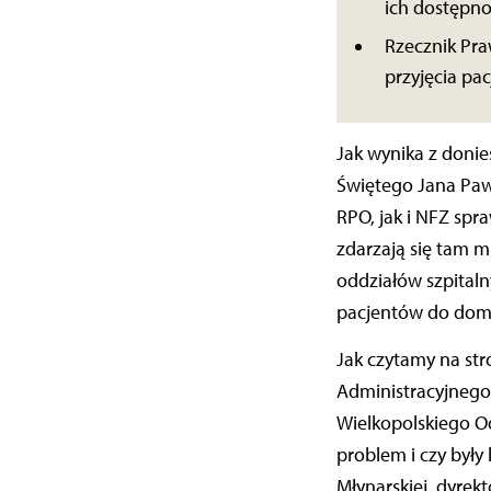
ich dostępno
Rzecznik Pr
przyjęcia p
Jak wynika z doni
Świętego Jana Pawł
RPO, jak i NFZ spr
zdarzają się tam m
oddziałów szpital
pacjentów do domu 
Jak czytamy na str
Administracyjnego 
Wielkopolskiego O
problem i czy były
Młynarskiej, dyre