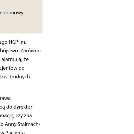
wie odmowy
ego HCP im.
mobójstwo. Zarówno
 alarmują, że
acjentów do
tzw. trudnych
Prawa
bą do dyrektor
mację, czy zna
 do Anny Stalmach-
w Pacjenta.