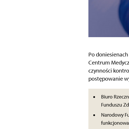
Po doniesienach
Centrum Medyczn
czynności kontro
postępowanie wy
Biuro Rzeczn
Funduszu Zdr
Narodowy Fun
funkcjonowan