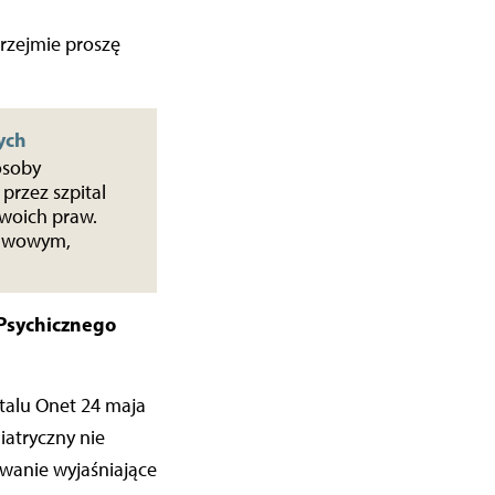
przejmie proszę
ych
osoby
przez szpital
woich praw.
tawowym,
Psychicznego
talu Onet 24 maja
iatryczny nie
owanie wyjaśniające