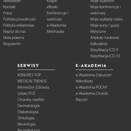
Newsletter
Książki
Moje ulubione
Kontakt
eBooki
Moje konferencje i
Praca
Konferencje i
webinary
Polityka prywatności
webinary
Moje wykłady video
Polityka reklamowa
e-Akademia
Moje kursy i quizy
Napisz do nas
Mednauka
Wytyczne
Nota prawna
Artykuły naukowe
Regulamin
Kalkulatory
Klasyfikacja ICD-9
Klasyfikacja ICD-10
SERWISY
E-AKADEMIA
KONGRES TOP
e-Akademia Zaburzeń
MEDICAL TRENDS
Mikrobioty
Menedżer Zdrowia
e-Akademia POChP
Lekarz POZ
e-Akademia Chorób
Choroby rzadkie
Naczyń
Dermatologia
Diabetologia
Onkologia
Neurologia
Reumatologia