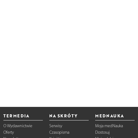
TERMEDIA
NA SKRÓTY
MEDNAUKA
O Wydawnictwie
Serwisy
Moja medNauka
Oferty
Czasopisma
Dostosuj