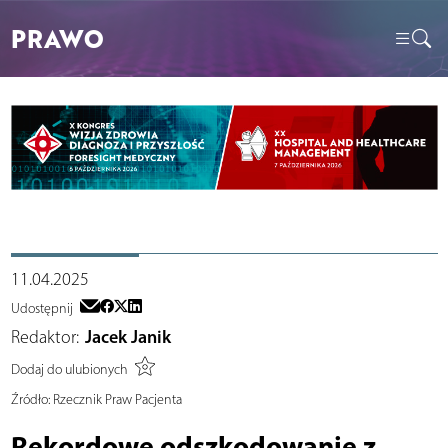
PRAWO
11.04.2025
Udostępnij
Redaktor:
Jacek Janik
Dodaj do ulubionych
Źródło:
Rzecznik Praw Pacjenta
Rekordowe odszkodowanie z