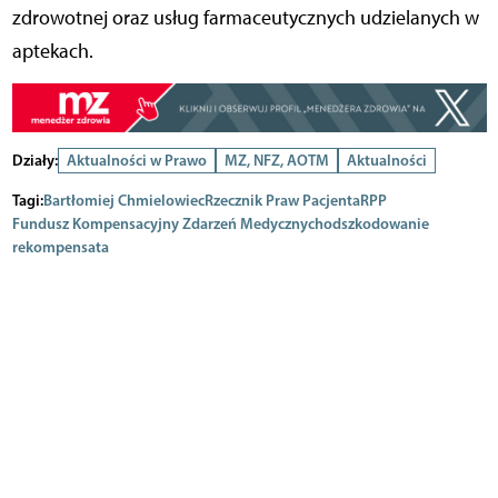
zdrowotnej oraz usług farmaceutycznych udzielanych w
aptekach.
Działy:
Aktualności w Prawo
MZ, NFZ, AOTM
Aktualności
Tagi:
Bartłomiej Chmielowiec
Rzecznik Praw Pacjenta
RPP
Fundusz Kompensacyjny Zdarzeń Medycznych
odszkodowanie
rekompensata