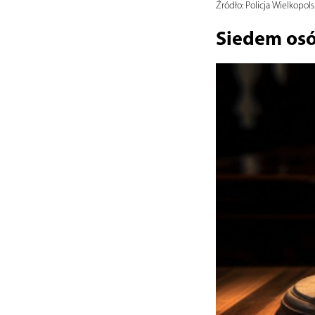
Źródło:
Policja Wielkopols
Siedem osó