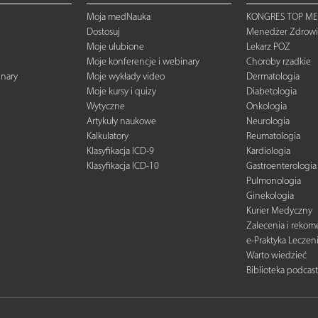
Moja medNauka
KONGRES TOP ME
Dostosuj
Menedżer Zdrowi
Moje ulubione
Lekarz POZ
Moje konferencje i webinary
Choroby rzadkie
inary
Moje wykłady video
Dermatologia
Moje kursy i quizy
Diabetologia
Wytyczne
Onkologia
Artykuły naukowe
Neurologia
Kalkulatory
Reumatologia
Klasyfikacja ICD-9
Kardiologia
Klasyfikacja ICD-10
Gastroenterologia
Pulmonologia
Ginekologia
Kurier Medyczny
Zalecenia i reko
e-Praktyka Leczen
Warto wiedzieć
Biblioteka podcas