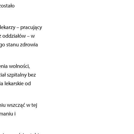
zostało
lekarzy – pracujący
z oddziałów – w
go stanu zdrowia
nia wolności,
ał szpitalny bez
a lekarskie od
iu wszcząć w tej
maniu i