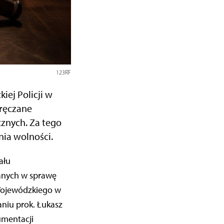
123RF
iej Policji w
wręczane
znych. Za tego
nia wolności.
anych w sprawę
 Wojewódzkiego w
niu prok. Łukasz
umentacji