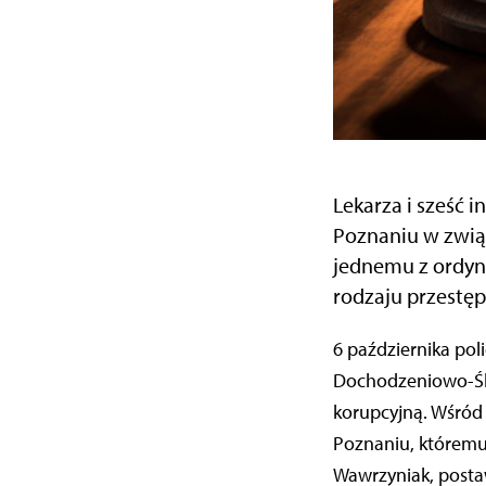
Lekarza i sześć 
Poznaniu w zwią
jednemu z ordyn
rodzaju przestęp
6 października policjanci z Wydziału do walki z Korupcją oraz policjanci z Wydziału
Dochodzeniowo-Śl
korupcyjną. Wśród
Poznaniu, któremu
Wawrzyniak, posta