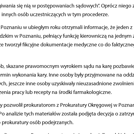
giwania się nią w postępowaniach sądowych”. Oprócz niego 
a innych osób uczestniczących w tym procederze.
 Poznaniu w ubiegłym roku otrzymali informacje, że jeden z 
dzkim w Poznaniu, pełniący funkcję kierowniczą na jednym 
ze tworzył fikcyjne dokumentacje medyczne co do faktyczne
sób, skazane prawomocnym wyrokiem sądu na karę pozbawie
ermin wykonania kary. Inne osoby były przyjmowane na oddzi
h, jeszcze inne osoby uzyskiwały nieuzasadnione zwolnieni
nia pracy lub recepty na środki farmakologiczne.
 pozwolił prokuratorom z Prokuratury Okręgowej w Poznan
Po analizie tych materiałów została podjęta decyzja o zatrzy
prokuratury osób podejrzanych.