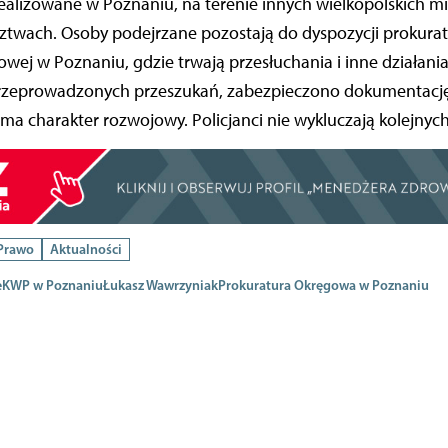
ealizowane w Poznaniu, na terenie innych wielkopolskich mi
twach. Osoby podejrzane pozostają do dyspozycji prokura
wej w Poznaniu, gdzie trwają przesłuchania i inne działan
przeprowadzonych przeszukań, zabezpieczono dokumentacj
ma charakter rozwojowy. Policjanci nie wykluczają kolejnyc
 Prawo
Aktualności
e
KWP w Poznaniu
Łukasz Wawrzyniak
Prokuratura Okręgowa w Poznaniu