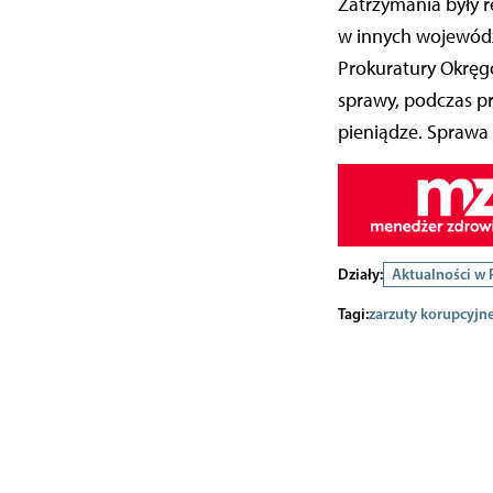
Zatrzymania były r
w innych wojewódz
Prokuratury Okręgo
sprawy, podczas 
pieniądze. Sprawa 
Działy:
Aktualności w
Tagi:
zarzuty korupcyjn