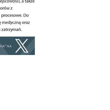
ejscowości, a także
torów z
ia procesowe. Do
ę medyczną oraz
h zatrzymań.