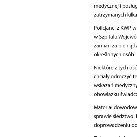
medycznej i posłu
zatrzymanych kilk
Policjanci z KWP w
w Szpitalu Wojewó
zamian za pieniąd
określonych osób.
Niektóre z tych o
chciały odroczyć t
wskazań medycznyc
obowiązku świadcze
Materiał dowodowy
sprawie śledztwo. 
doprowadzeniu do 