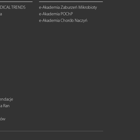
DICAL TRENDS
e-Akademia Zaburzeń Mikrobioty
a
e-Akademia POChP
e-Akademia Chorób Naczyń
mendacje
ia Ran
tów