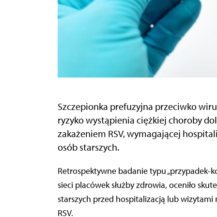
Szczepionka prefuzyjna przeciwko wiru
ryzyko wystąpienia ciężkiej choroby d
zakażeniem RSV, wymagającej hospitali
osób starszych.
Retrospektywne badanie typu „przypadek-kontrola”, wykorzystujące dane z dużej amerykańskiej
sieci placówek służby zdrowia, oceniło sku
starszych przed hospitalizacją lub wizyta
RSV.