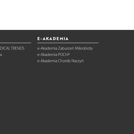
E-AKADEMIA
DICAL TRENDS
e-Akademia Zaburzeń Mikrobioty
a
e-Akademia POChP
e-Akademia Chorób Naczyń