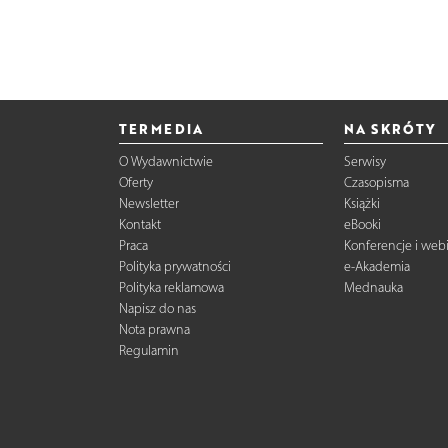
TERMEDIA
NA SKRÓTY
O Wydawnictwie
Serwisy
Oferty
Czasopisma
Newsletter
Książki
Kontakt
eBooki
Praca
Konferencje i web
Polityka prywatności
e-Akademia
Polityka reklamowa
Mednauka
Napisz do nas
Nota prawna
Regulamin