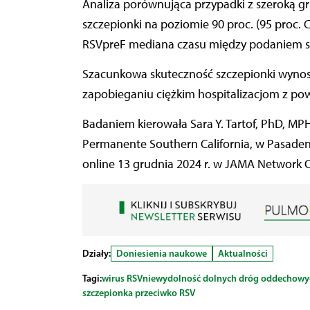
Analiza porównująca przypadki z szeroką g
szczepionki na poziomie 90 proc. (95 proc. C
RSVpreF mediana czasu między podaniem sz
Szacunkowa skuteczność szczepionki wynosiła
zapobieganiu ciężkim hospitalizacjom z po
Badaniem kierowała Sara Y. Tartof, PhD, MP
Permanente Southern California, w Pasadeni
online 13 grudnia 2024 r. w JAMA Network 
Działy:
Doniesienia naukowe
Aktualności
Tagi:
wirus RSV
niewydolność dolnych dróg oddechowy
szczepionka przeciwko RSV