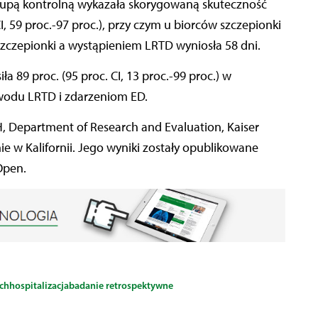
rupą kontrolną wykazała skorygowaną skuteczność
I, 59 proc.-97 proc.), przy czym u biorców szczepionki
czepionki a wystąpieniem LRTD wyniosła 58 dni.
 89 proc. (95 proc. CI, 13 proc.-99 proc.) w
wodu LRTD i zdarzeniom ED.
H, Department of Research and Evaluation, Kaiser
e w Kalifornii.
Jego wyniki zostały opublikowane
Open.
ch
hospitalizacja
badanie retrospektywne