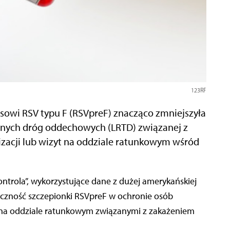
123RF
sowi RSV typu F (RSVpreF) znacząco zmniejszyła
olnych dróg oddechowych (LRTD) związanej z
zacji lub wizyt na oddziale ratunkowym wśród
teczność szczepionki RSVpreF w ochronie osób
mi na oddziale ratunkowym związanymi z zakażeniem