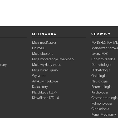
MEDNAUKA
SERWISY
Moja medNauka
KONGRES TOP ME
Dostosuj
Menedżer Zdrowi
Moje ulubione
Lekarz POZ
Moje konferencje i webinary
Choroby rzadkie
inary
Moje wykłady video
Dermatologia
Moje kursy i quizy
Diabetologia
Wytyczne
Onkologia
Artykuły naukowe
Neurologia
Kalkulatory
Reumatologia
Klasyfikacja ICD-9
Kardiologia
Klasyfikacja ICD-10
Gastroenterologia
Pulmonologia
Ginekologia
Kurier Medyczny