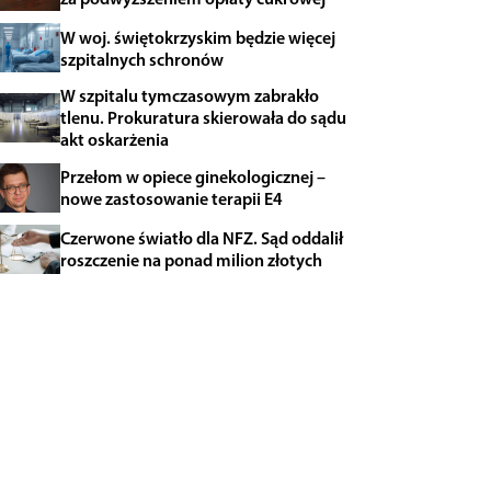
W woj. świętokrzyskim będzie więcej
szpitalnych schronów
W szpitalu tymczasowym zabrakło
tlenu. Prokuratura skierowała do sądu
akt oskarżenia
Przełom w opiece ginekologicznej –
nowe zastosowanie terapii E4
Czerwone światło dla NFZ. Sąd oddalił
roszczenie na ponad milion złotych