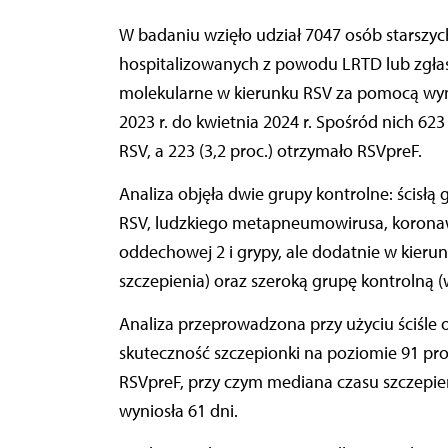
W badaniu wzięło udział 7047 osób starszych 
hospitalizowanych z powodu LRTD lub zgłas
molekularne w kierunku RSV za pomocą wy
2023 r. do kwietnia 2024 r. Spośród nich 62
RSV, a 223 (3,2 proc.) otrzymało RSVpreF.
Analiza objęła dwie grupy kontrolne: ścisł
RSV, ludzkiego metapneumowirusa, koronawi
oddechowej 2 i grypy, ale dodatnie w kier
szczepienia) oraz szeroką grupę kontrolną 
Analiza przeprowadzona przy użyciu ściśle 
skuteczność szczepionki na poziomie 91 proc
RSVpreF, przy czym mediana czasu szczepi
wyniosła 61 dni.