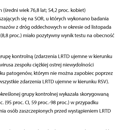
(średni wiek 76,8 lat; 54,2 proc. kobiet)
zających się na SOR, u których wykonano badania
mazów z dróg oddechowych w okresie od listopada
3 (8,8 proc.) miało pozytywny wynik testu na obecność
ą grupę kontrolną (zdarzenia LRTD ujemne w kierunku
rusa zespołu ciężkiej ostrej niewydolności
unku patogenów, którym nie można zapobiec poprzez
(wszystkie zdarzenia LRTD ujemne w kierunku RSV).
określonej grupy kontrolnej wykazała skorygowaną
. (95 proc. CI, 59 proc.-98 proc.) w przypadku
enia osób zaszczepionych przed wystąpieniem LRTD