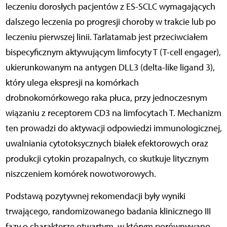
leczeniu dorosłych pacjentów z ES-SCLC wymagających
dalszego leczenia po progresji choroby w trakcie lub po
leczeniu pierwszej linii. Tarlatamab jest przeciwciałem
bispecyficznym aktywującym limfocyty T (T-cell engager),
ukierunkowanym na antygen DLL3 (delta-like ligand 3),
który ulega ekspresji na komórkach
drobnokomórkowego raka płuca, przy jednoczesnym
wiązaniu z receptorem CD3 na limfocytach T. Mechanizm
ten prowadzi do aktywacji odpowiedzi immunologicznej,
uwalniania cytotoksycznych białek efektorowych oraz
produkcji cytokin prozapalnych, co skutkuje litycznym
niszczeniem komórek nowotworowych.
Podstawą pozytywnej rekomendacji były wyniki
trwającego, randomizowanego badania klinicznego III
fazy o charakterze otwartym, w którym porównywano