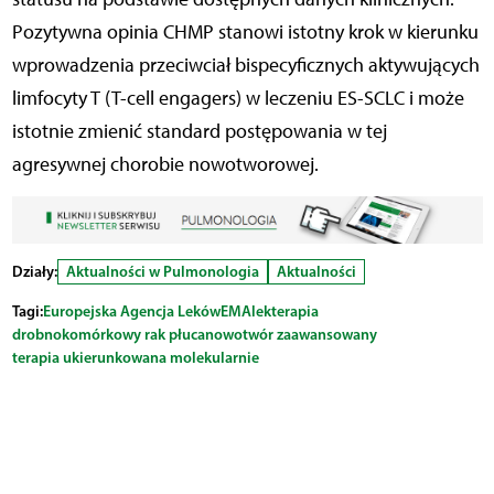
Pozytywna opinia CHMP stanowi istotny krok w kierunku
wprowadzenia przeciwciał bispecyficznych aktywujących
limfocyty T (T-cell engagers) w leczeniu ES-SCLC i może
istotnie zmienić standard postępowania w tej
agresywnej chorobie nowotworowej.
Działy:
Aktualności w Pulmonologia
Aktualności
Tagi:
Europejska Agencja Leków
EMA
lek
terapia
drobnokomórkowy rak płuca
nowotwór zaawansowany
terapia ukierunkowana molekularnie