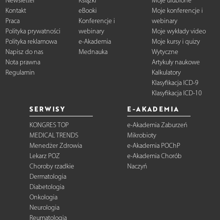
Newsletter
Książki
Moje ulubione
Kontakt
eBooki
Moje konferencje i
Praca
Konferencje i
webinary
Polityka prywatności
webinary
Moje wykłady video
Polityka reklamowa
e-Akademia
Moje kursy i quizy
Napisz do nas
Mednauka
Wytyczne
Nota prawna
Artykuły naukowe
Regulamin
Kalkulatory
Klasyfikacja ICD-9
Klasyfikacja ICD-10
SERWISY
E-AKADEMIA
KONGRES TOP
e-Akademia Zaburzeń
MEDICAL TRENDS
Mikrobioty
Menedżer Zdrowia
e-Akademia POChP
Lekarz POZ
e-Akademia Chorób
Choroby rzadkie
Naczyń
Dermatologia
Diabetologia
Onkologia
Neurologia
Reumatologia