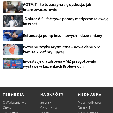
AOTMiT – to tu zaczyna się dyskusja, jak
finansować zdrowie
„Doktor AI” – fałszywe porady medyczne zalewają
internet
Refundacja pomp insulinowych – duże zmiany
Wczesne ryzyko arytmiczne – nowe dane o roli
kamizelki defibrylującej
Inwestycje dla zdrowia – MZ przygotowało
wystawę w Łazienkach Królewskich
TERMEDIA
NA SKRÓTY
MEDNAUKA
O Wydawnictwie
Serwisy
Moja medNauka
Oferty
Czasopisma
Dostosuj