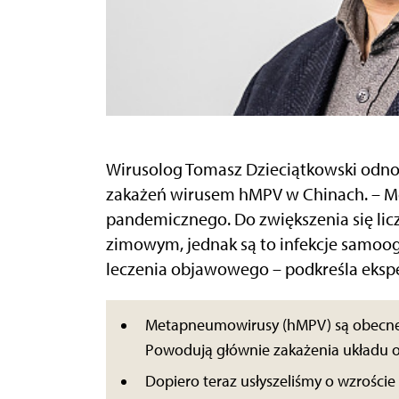
Wirusolog Tomasz Dzieciątkowski odno
zakażeń wirusem hMPV w Chinach. – M
pandemicznego. Do zwiększenia się lic
zimowym, jednak są to infekcje samoog
leczenia objawowego – podkreśla ekspe
Metapneumowirusy (hMPV) są obecne w 
Powodują głównie zakażenia układu
Dopiero teraz usłyszeliśmy o wzrośc