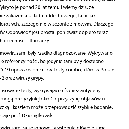
ykryto je ponad 20 lat temu i wiemy dziś, że
ie zakażenia układu oddechowego, takie jak
 u dorosłych, szczególnie w sezonie zimowym. Dlaczego
eń? Odpowiedź jest prosta: ponieważ dopiero teraz
h obecność – tłumaczy.
eumowirusami były rzadko diagnozowane. Wykrywano
e referencyjności, bo jedynie tam były dostępne
-19 upowszechniła tzw. testy combo, które w Polsce
2 oraz wirusy grypy.
ansowane testy, wykrywające również antygeny
mogą precyzyjniej określić przyczynę objawów u
czką i kaszlem może przeprowadzić szybkie badanie,
aje prof. Dzieciątkowski.
owirusami są sezonowe i występują głównie zimą.