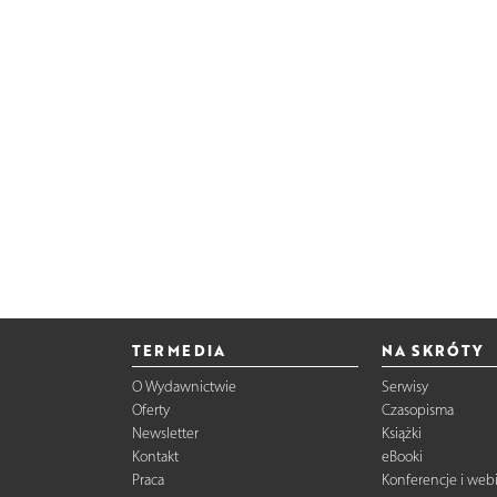
TERMEDIA
NA SKRÓTY
O Wydawnictwie
Serwisy
Oferty
Czasopisma
Newsletter
Książki
Kontakt
eBooki
Praca
Konferencje i web