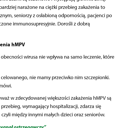
ardziej narażone na ciężki przebieg zakażenia to
nym, seniorzy z osłabioną odpornością, pacjenci po
eczone immunosupresyjnie. Dorośli z dobrą
żenia hMPV
o obecności wirusa nie wpływa na samo leczenie, które
 celowanego, nie mamy przeciwko nim szczepionki.
mówi.
ieważ w zdecydowanej większości zakażenia hMPV są
 przebieg, wymagający hospitalizacji, zdarza się
czyli między innymi małych dzieci oraz seniorów.
 sygnał ostrzegawczy”
.