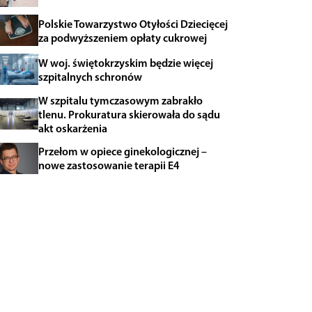
Polskie Towarzystwo Otyłości Dziecięcej
za podwyższeniem opłaty cukrowej
W woj. świętokrzyskim będzie więcej
szpitalnych schronów
W szpitalu tymczasowym zabrakło
tlenu. Prokuratura skierowała do sądu
akt oskarżenia
Przełom w opiece ginekologicznej –
nowe zastosowanie terapii E4