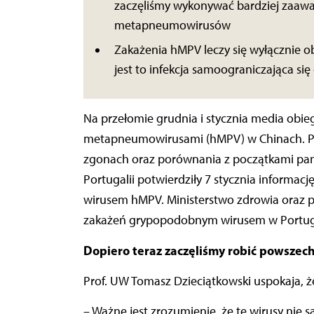
zaczęliśmy wykonywać bardziej zaaw
metapneumowirusów
Zakażenia hMPV leczy się wyłącznie 
jest to infekcja samoograniczająca się
Na przełomie grudnia i stycznia media obi
metapneumowirusami (hMPV) w Chinach. Poja
zgonach oraz porównania z początkami pa
Portugalii potwierdziły 7 stycznia informacj
wirusem hMPV. Ministerstwo zdrowia oraz po
zakażeń grypopodobnym wirusem w Portugali
Dopiero teraz zaczęliśmy robić powsz
Prof. UW Tomasz Dzieciątkowski uspokaja, 
– Ważne jest zrozumienie, że te wirusy nie 