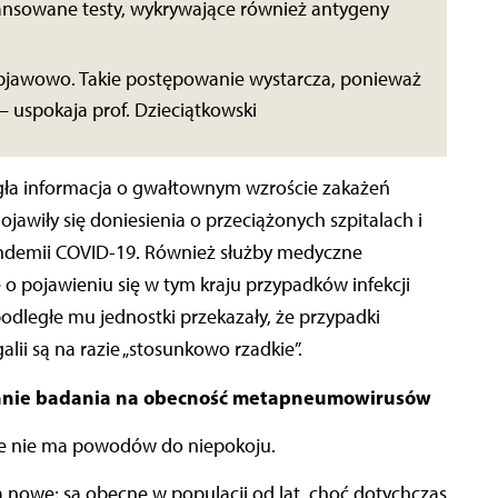
ansowane testy, wykrywające również antygeny
objawowo. Takie postępowanie wystarcza, ponieważ
 – uspokaja prof. Dzieciątkowski
egła informacja o gwałtownym wzroście zakażeń
wiły się doniesienia o przeciążonych szpitalach i
ndemii COVID-19. Również służby medyczne
ę o pojawieniu się w tym kraju przypadków infekcji
dległe mu jednostki przekazały, że przypadki
i są na razie „stosunkowo rzadkie”.
echnie badania na obecność metapneumowirusów
że nie ma powodów do niepokoju.
są nowe; są obecne w populacji od lat, choć dotychczas