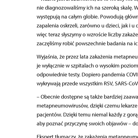
nie diagnozowaliśmy ich na szeroką skalę. W
występują na całym globie. Powodują główn
zapalenia oskrzeli, zarówno u dzieci, jak i
więc teraz słyszymy o wzroście liczby zakaż
zaczęliśmy robić powszechnie badania na ic
Wyjaśnia, że przez lata zakażenia metapn
je wyłącznie w szpitalach o wysokim poziomi
odpowiednie testy. Dopiero pandemia COVID
wykrywają przede wszystkim RSV, SARS-CoV-
– Obecnie dostępne są także bardziej zaaw
metapneumowirusów, dzięki czemu lekarze 
pacjentów. Dzięki temu niemal każdy z gorą
aby poznać przyczynę swoich objawów – dod
Ekspert tłumaczy, że zakażenia metapneum