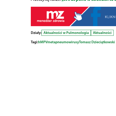
Działy:
Aktualności w Pulmonologia
Aktualności
Tagi:
hMPV
metapneumowirusy
Tomasz Dzieciątkowski