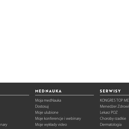
MEDNAUKA
SERWISY
Moja medNauka
KONGRES TOP ME
Dostosuj
Menedżer Zdrowi
Moje ulubione
Lekarz POZ
Moje konferencje i webinary
Choroby rzadkie
inary
Moje wykłady video
Dermatologia