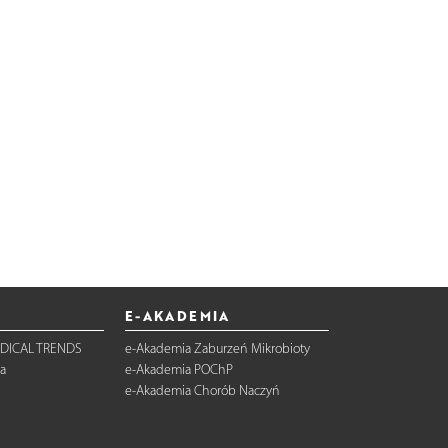
E-AKADEMIA
DICAL TRENDS
e-Akademia Zaburzeń Mikrobioty
a
e-Akademia POChP
e-Akademia Chorób Naczyń