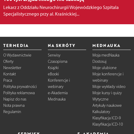
Lekarz z Oddziału Neurochirurgii Wojewódzkiego Szpitala
Specjalistycznego przy al. Kraśnickiej...
TERMEDIA
NA SKRÓTY
MEDNAUKA
O Wydawnictwie
Serwisy
Moja medNauka
Oferty
Czasopisma
Dostosuj
Newsletter
Książki
Moje ulubione
Kontakt
eBooki
Moje konferencje i
Praca
Konferencje i
webinary
Polityka prywatności
webinary
Moje wykłady video
Polityka reklamowa
e-Akademia
Moje kursy i quizy
Napisz do nas
Mednauka
Wytyczne
Nota prawna
Artykuły naukowe
Regulamin
Kalkulatory
Klasyfikacja ICD-9
Klasyfikacja ICD-10
SERWISY
E-AKADEMIA