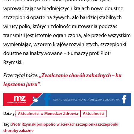
wprowadzając w biedniejszych krajach nowe doustne
szczepionki oparte na żywych, ale bardziej stabilnych
wirusy polio, których zdolność mutowania podczas
transmisji jest istotnie ograniczona, ale przede wszystkim
wymieniając, wzorem krajów rozwiniętych, szczepionki
doustne na inaktywowane – tłumaczy prof. Piotr
Rzymski.
„Zwalczanie chorób zakaźnych – ku
Przeczytaj także:
lepszemu jutru”
.
Działy:
Aktualności w Menedżer Zdrowia
Aktualności
Tagi:
Piotr Rzymski
polio
polio w ściekach
szczepionka
szczepionki
choroby zakaźne