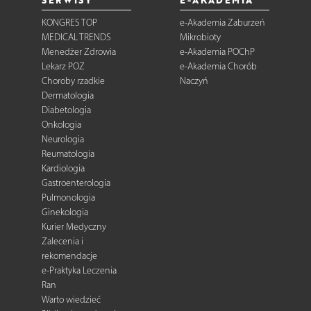
KONGRES TOP
e-Akademia Zaburzeń
MEDICAL TRENDS
Mikrobioty
Menedżer Zdrowia
e-Akademia POChP
Lekarz POZ
e-Akademia Chorób
Choroby rzadkie
Naczyń
Dermatologia
Diabetologia
Onkologia
Neurologia
Reumatologia
Kardiologia
Gastroenterologia
Pulmonologia
Ginekologia
Kurier Medyczny
Zalecenia i
rekomendacje
e-Praktyka Leczenia
Ran
Warto wiedzieć