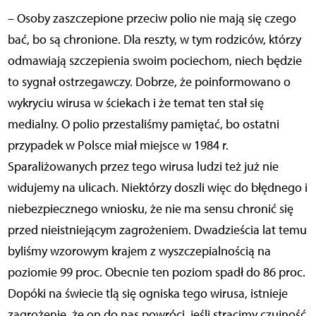
– Osoby zaszczepione przeciw polio nie mają się czego
bać, bo są chronione. Dla reszty, w tym rodziców, którzy
odmawiają szczepienia swoim pociechom, niech będzie
to sygnał ostrzegawczy. Dobrze, że poinformowano o
wykryciu wirusa w ściekach i że temat ten stał się
medialny. O polio przestaliśmy pamiętać, bo ostatni
przypadek w Polsce miał miejsce w 1984 r.
Sparaliżowanych przez tego wirusa ludzi też już nie
widujemy na ulicach. Niektórzy doszli więc do błędnego i
niebezpiecznego wniosku, że nie ma sensu chronić się
przed nieistniejącym zagrożeniem. Dwadzieścia lat temu
byliśmy wzorowym krajem z wyszczepialnością na
poziomie 99 proc. Obecnie ten poziom spadł do 86 proc.
Dopóki na świecie tlą się ogniska tego wirusa, istnieje
zagrożenie, że on do nas powróci, jeśli stracimy czujność.