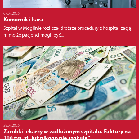
07.07.2026
Komornik i kara
Szpital w Mogilnie rozliczał droższe procedury z hospitalizacją,
mimo że pacjenci mogli być...
28.07.2026
Zarobki lekarzy w zadłużonym szpitalu. Faktury na
100 tys. zł „już nikogo nie szokują”