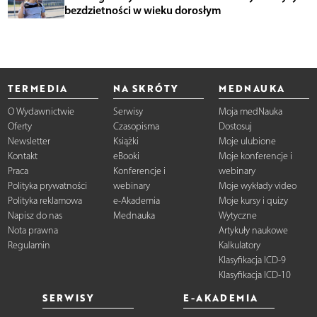
bezdzietności w wieku dorosłym
TERMEDIA
NA SKRÓTY
MEDNAUKA
O Wydawnictwie
Serwisy
Moja medNauka
Oferty
Czasopisma
Dostosuj
Newsletter
Książki
Moje ulubione
Kontakt
eBooki
Moje konferencje i
Praca
Konferencje i
webinary
Polityka prywatności
webinary
Moje wykłady video
Polityka reklamowa
e-Akademia
Moje kursy i quizy
Napisz do nas
Mednauka
Wytyczne
Nota prawna
Artykuły naukowe
Regulamin
Kalkulatory
Klasyfikacja ICD-9
Klasyfikacja ICD-10
SERWISY
E-AKADEMIA