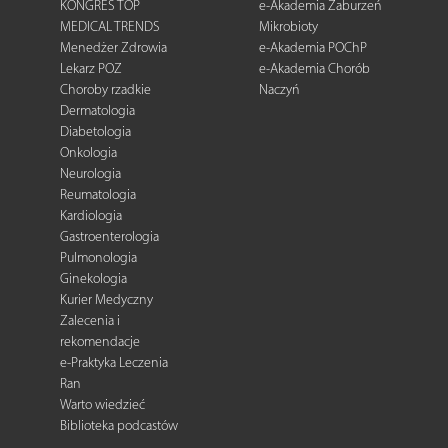
KONGRES TOP
e-Akademia Zaburzeń
MEDICAL TRENDS
Mikrobioty
Menedżer Zdrowia
e-Akademia POChP
Lekarz POZ
e-Akademia Chorób
Choroby rzadkie
Naczyń
Dermatologia
Diabetologia
Onkologia
Neurologia
Reumatologia
Kardiologia
Gastroenterologia
Pulmonologia
Ginekologia
Kurier Medyczny
Zalecenia i
rekomendacje
e-Praktyka Leczenia
Ran
Warto wiedzieć
Biblioteka podcastów