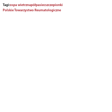
Tagi:
ospa wietrzna
półpasiec
szczepionki
Polskie Towarzystwo Reumatologiczne