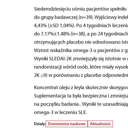
Siedemdziesięciu ośmiu pacjentów spełniło 
do grupy badawczej (n=39). Wyjściowy indek
4,43% (±SD 1,04%). Po 4 tygodniach leczeni
do 7,17%±1,48% (n=38), a po 24 tygodniac
otrzymujących placebo nie odnotowano isto
Wzrost wskaźnika omega-3 u pacjentów z gr
Wyniki SLEDAI-2K zmniejszyły się istotnie 
randomizacji wśród osób, które miały wyso
2K ≥9) w porównaniu z placebo odpowiednio w
Koncentrat oleju z kryla skutecznie skoryg
Suplementacja ta była bezpieczna i zmniejs
na początku badania.. Wyniki te uzasadnia
omega-3 w leczeniu SLE.
Działy:
Doniesienia naukowe
Aktualności