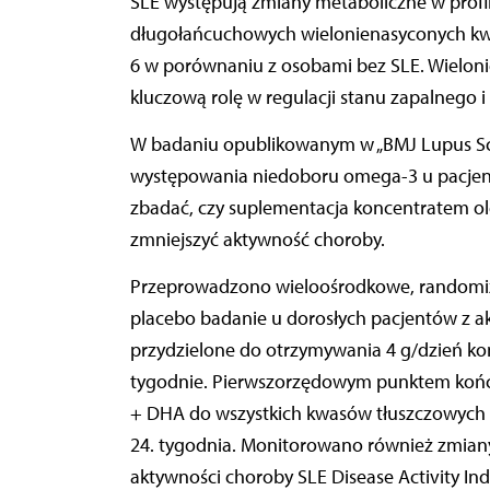
SLE występują zmiany metaboliczne w prof
długołańcuchowych wielonienasyconych kw
6 w porównaniu z osobami bez SLE. Wielon
kluczową rolę w regulacji stanu zapalnego 
W badaniu opublikowanym w „BMJ Lupus Scien
występowania niedoboru omega-3 u pacjen
zbadać, czy suplementacja koncentratem ol
zmniejszyć aktywność choroby.
Przeprowadzono wieloośrodkowe, randomiz
placebo badanie u dorosłych pacjentów z ak
przydzielone do otrzymywania 4 g/dzień kon
tygodnie. Pierwszorzędowym punktem koń
+ DHA do wszystkich kwasów tłuszczowych 
24. tygodnia. Monitorowano również zmiany
aktywności choroby SLE Disease Activity In