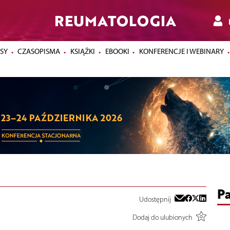
REUMATOLOGIA
SY
CZASOPISMA
KSIĄŻKI
EBOOKI
KONFERENCJE I WEBINARY
Pa
Udostępnij
Dodaj do ulubionych