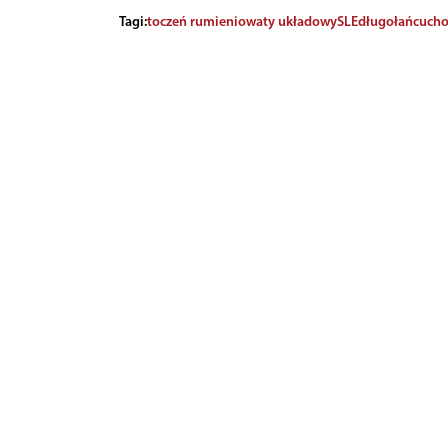
Tagi:
toczeń rumieniowaty układowy
SLE
długołańcucho