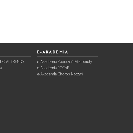
E-AKADEMIA
DICAL TRENDS
e-Akademia Zaburzeń Mikrobioty
a
e-Akademia POChP
e-Akademia Chorób Naczyń