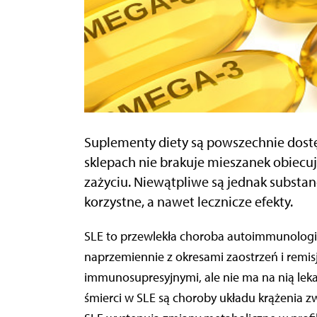
Suplementy diety są powszechnie dostę
sklepach nie brakuje mieszanek obiecu
zażyciu. Niewątpliwe są jednak substan
korzystne, a nawet lecznicze efekty.
SLE to przewlekła choroba autoimmunologiczna o nieprzewidywalnym przebiegu,
naprzemiennie z okresami zaostrzeń i remis
immunosupresyjnymi, ale nie ma na nią lek
śmierci w SLE są choroby układu krążenia z