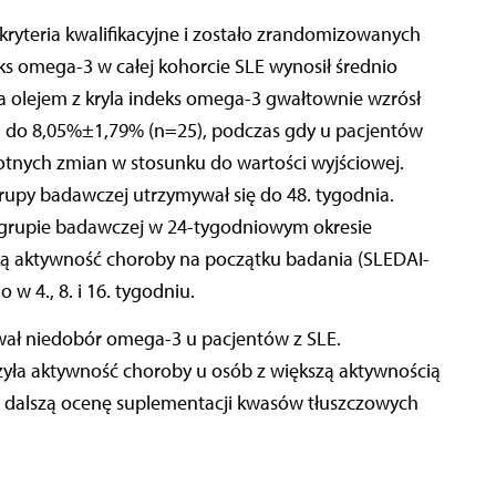
kryteria kwalifikacyjne i zostało zrandomizowanych
s omega-3 w całej kohorcie SLE wynosił średnio
a olejem z kryla indeks omega-3 gwałtownie wzrósł
h do 8,05%±1,79% (n=25), podczas gdy u pacjentów
tnych zmian w stosunku do wartości wyjściowej.
upy badawczej utrzymywał się do 48. tygodnia.
w grupie badawczej w 24-tygodniowym okresie
ką aktywność choroby na początku badania (SLEDAI-
 4., 8. i 16. tygodniu.
ował niedobór omega-3 u pacjentów z SLE.
zyła aktywność choroby u osób z większą aktywnością
ją dalszą ocenę suplementacji kwasów tłuszczowych