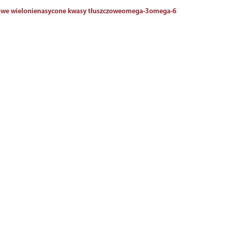
we wielonienasycone kwasy tłuszczowe
omega-3
omega-6