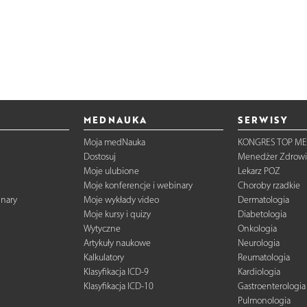
MEDNAUKA
SERWISY
Moja medNauka
KONGRES TOP ME
Dostosuj
Menedżer Zdrowi
Moje ulubione
Lekarz POZ
Moje konferencje i webinary
Choroby rzadkie
inary
Moje wykłady video
Dermatologia
Moje kursy i quizy
Diabetologia
Wytyczne
Onkologia
Artykuły naukowe
Neurologia
Kalkulatory
Reumatologia
Klasyfikacja ICD-9
Kardiologia
Klasyfikacja ICD-10
Gastroenterologia
Pulmonologia