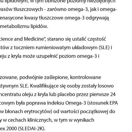
ilu lipidowym, w tym obniżone poziomy niezbędnych
asów tłuszczowych - zarówno omega-3, jak i omega-
ienasycone kwasy tłuszczowe omega-3 odgrywają
i metabolizmu lipidów.
ce and Medicine”, starano się ustalić częstość
tów z toczniem rumieniowatym układowym (SLE) i
eju z kryla może uzupełnić poziom omega-3 i
owane, podwójnie zaślepione, kontrolowane
tywnym SLE. Kwalifikujące się osoby zostały losowo
centratu oleju z kryla lub placebo przez pierwsze 24
cowym była poprawa indeksu Omega-3 (stosunek EPA
w błonach erytrocytów) od wartości początkowej do
 w cechach klinicznych, w tym w wynikach
dex 2000 (SLEDAI-2K).