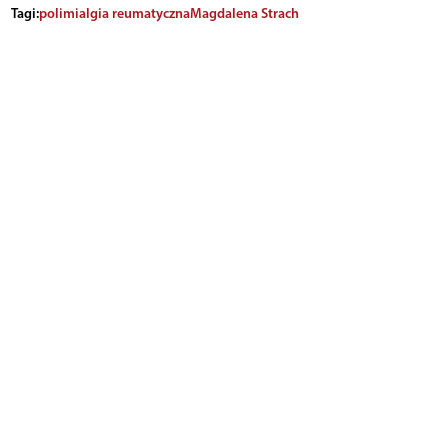
Tagi:
polimialgia reumatyczna
Magdalena Strach