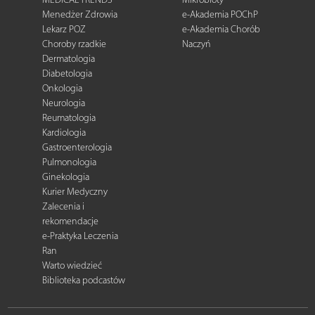
Menedżer Zdrowia
e-Akademia POChP
Lekarz POZ
e-Akademia Chorób
Choroby rzadkie
Naczyń
Dermatologia
Diabetologia
Onkologia
Neurologia
Reumatologia
Kardiologia
Gastroenterologia
Pulmonologia
Ginekologia
Kurier Medyczny
Zalecenia i
rekomendacje
e-Praktyka Leczenia
Ran
Warto wiedzieć
Biblioteka podcastów