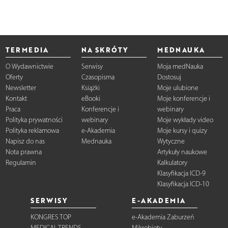
TERMEDIA
NA SKRÓTY
MEDNAUKA
O Wydawnictwie
Serwisy
Moja medNauka
Oferty
Czasopisma
Dostosuj
Newsletter
Książki
Moje ulubione
Kontakt
eBooki
Moje konferencje i
Praca
Konferencje i
webinary
Polityka prywatności
webinary
Moje wykłady video
Polityka reklamowa
e-Akademia
Moje kursy i quizy
Napisz do nas
Mednauka
Wytyczne
Nota prawna
Artykuły naukowe
Regulamin
Kalkulatory
Klasyfikacja ICD-9
Klasyfikacja ICD-10
SERWISY
E-AKADEMIA
KONGRES TOP
e-Akademia Zaburzeń
MEDICAL TRENDS
Mikrobioty