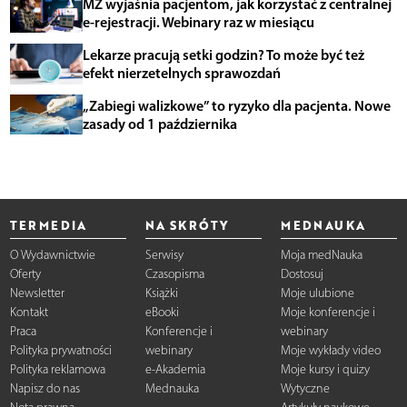
MZ wyjaśnia pacjentom, jak korzystać z centralnej
e-rejestracji. Webinary raz w miesiącu
Lekarze pracują setki godzin? To może być też
efekt nierzetelnych sprawozdań
„Zabiegi walizkowe” to ryzyko dla pacjenta. Nowe
zasady od 1 października
TERMEDIA
NA SKRÓTY
MEDNAUKA
O Wydawnictwie
Serwisy
Moja medNauka
Oferty
Czasopisma
Dostosuj
Newsletter
Książki
Moje ulubione
Kontakt
eBooki
Moje konferencje i
Praca
Konferencje i
webinary
Polityka prywatności
webinary
Moje wykłady video
Polityka reklamowa
e-Akademia
Moje kursy i quizy
Napisz do nas
Mednauka
Wytyczne