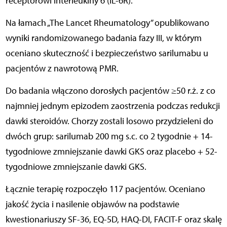
receptorowi interleukiny 6 (IL-6R).
Na łamach „The Lancet Rheumatology” opublikowano
wyniki randomizowanego badania fazy III, w którym
oceniano skuteczność i bezpieczeństwo sarilumabu u
pacjentów z nawrotową PMR.
Do badania włączono dorosłych pacjentów ≥50 r.ż. z co
najmniej jednym epizodem zaostrzenia podczas redukcji
dawki steroidów. Chorzy zostali losowo przydzieleni do
dwóch grup: sarilumab 200 mg s.c. co 2 tygodnie + 14-
tygodniowe zmniejszanie dawki GKS oraz placebo + 52-
tygodniowe zmniejszanie dawki GKS.
Łącznie terapię rozpoczęło 117 pacjentów. Oceniano
jakość życia i nasilenie objawów na podstawie
kwestionariuszy SF-36, EQ-5D, HAQ-DI, FACIT-F oraz skalę