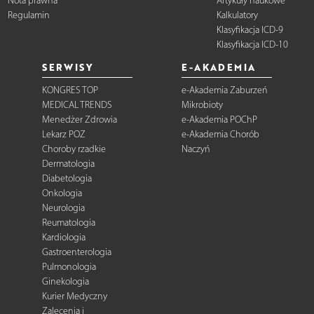
Nota prawna
Artykuły naukowe
Regulamin
Kalkulatory
Klasyfikacja ICD-9
Klasyfikacja ICD-10
SERWISY
E-AKADEMIA
KONGRES TOP
e-Akademia Zaburzeń
MEDICAL TRENDS
Mikrobioty
Menedżer Zdrowia
e-Akademia POChP
Lekarz POZ
e-Akademia Chorób
Choroby rzadkie
Naczyń
Dermatologia
Diabetologia
Onkologia
Neurologia
Reumatologia
Kardiologia
Gastroenterologia
Pulmonologia
Ginekologia
Kurier Medyczny
Zalecenia i