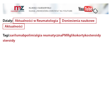
Działy:
Aktualności w Reumatologia
Doniesienia naukowe
Aktualności
Tagi:
sarilumab
polimialgia reumatyczna
PMR
glikokortykosteroidy
steroidy