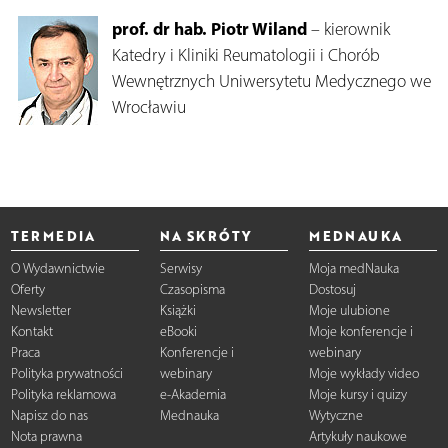
prof. dr hab. Piotr Wiland
– kierownik
Katedry i Kliniki Reumatologii i Chorób
Wewnętrznych Uniwersytetu Medycznego we
Wrocławiu
TERMEDIA
NA SKRÓTY
MEDNAUKA
O Wydawnictwie
Serwisy
Moja medNauka
Oferty
Czasopisma
Dostosuj
Newsletter
Książki
Moje ulubione
Kontakt
eBooki
Moje konferencje i
Praca
Konferencje i
webinary
Polityka prywatności
webinary
Moje wykłady video
Polityka reklamowa
e-Akademia
Moje kursy i quizy
Napisz do nas
Mednauka
Wytyczne
Nota prawna
Artykuły naukowe