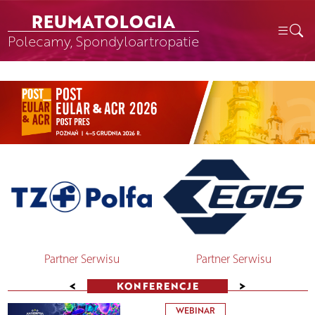
REUMATOLOGIA
Polecamy, Spondyloartropatie
Partner Serwisu
Partner Serwisu
<
>
KONFERENCJE
WEBINAR