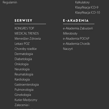
Regulamin
Kalkulatory
Klasyfikacja ICD-9
Klasyfikacja ICD-10
SERWISY
E-AKADEMIA
KONGRES TOP
e-Akademia Zaburzeń
MEDICAL TRENDS
Mikrobioty
Menedżer Zdrowia
e-Akademia POChP
Lekarz POZ
e-Akademia Chorób
Choroby rzadkie
Naczyń
Dermatologia
Diabetologia
Onkologia
Neurologia
Reumatologia
Kardiologia
Gastroenterologia
Pulmonologia
Ginekologia
Kurier Medyczny
Zalecenia i