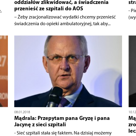
oddziałów zlikwidować, a świadczenia
str
przenieść ze szpitali do AOS
,
- P
– Żeby zracjonalizować wydatki chcemy przenieść
(wy
świadczenia do opieki ambulatoryjnej, tak aby...
08.01.2018
10.1
Mądrala: Przepytam pana Gryzę i pana
Mą
Jacynę z sieci szpitali
zro
lec
- Sieć szpitali stała się faktem. Na dzisiaj możemy