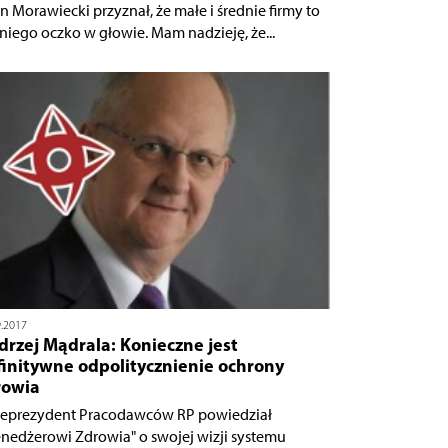
an Morawiecki przyznał, że małe i średnie firmy to
 niego oczko w głowie. Mam nadzieję, że...
9.2017
rzej Mądrala: Konieczne jest
finitywne odpolitycznienie ochrony
rowia
eprezydent Pracodawców RP powiedział
nedżerowi Zdrowia" o swojej wizji systemu