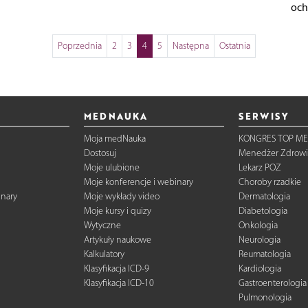
och
Poprzednia
2
3
4
5
Następna
Ostatnia
MEDNAUKA
SERWISY
Moja medNauka
KONGRES TOP ME
Dostosuj
Menedżer Zdrowi
Moje ulubione
Lekarz POZ
Moje konferencje i webinary
Choroby rzadkie
inary
Moje wykłady video
Dermatologia
Moje kursy i quizy
Diabetologia
Wytyczne
Onkologia
Artykuły naukowe
Neurologia
Kalkulatory
Reumatologia
Klasyfikacja ICD-9
Kardiologia
Klasyfikacja ICD-10
Gastroenterologia
Pulmonologia