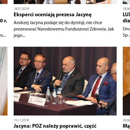
18.07.2019
18.0
Eksperci oceniają prezesa Jacynę
LU
 r.
di
Andrzej Jacyna podaje się do dymisji, nie chce
Gru
prezesować Narodowemu Funduszowi Zdrowia. Jak
...
Sp. 
jego...
15.11.2018
26.0
Jacyna: POZ należy poprawić, część
Mąd