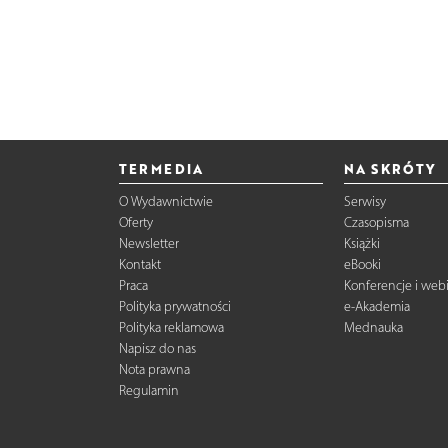
TERMEDIA
NA SKRÓTY
O Wydawnictwie
Serwisy
Oferty
Czasopisma
Newsletter
Książki
Kontakt
eBooki
Praca
Konferencje i web
Polityka prywatności
e-Akademia
Polityka reklamowa
Mednauka
Napisz do nas
Nota prawna
Regulamin