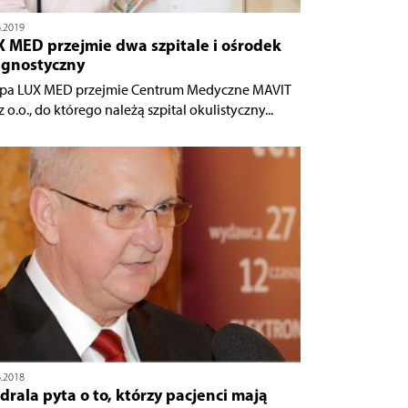
6.2019
X MED przejmie dwa szpitale i ośrodek
agnostyczny
pa LUX MED przejmie Centrum Medyczne MAVIT
z o.o., do którego należą szpital okulistyczny...
6.2018
rala pyta o to, którzy pacjenci mają