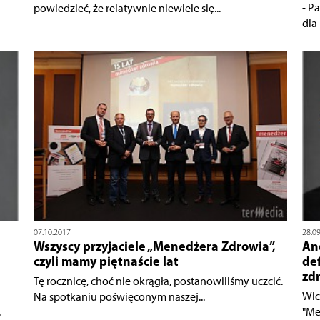
- P
powiedzieć, że relatywnie niewiele się...
dla
07.10.2017
28.0
Wszyscy przyjaciele „Menedżera Zdrowia”,
And
czyli mamy piętnaście lat
de
zd
Tę rocznicę, choć nie okrągła, postanowiliśmy uczcić.
Wic
Na spotkaniu poświęconym naszej...
.
"Me