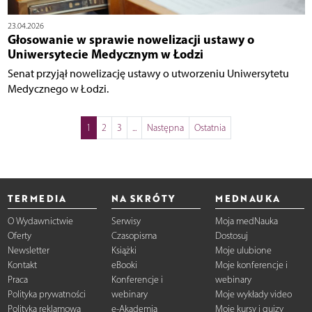
23.04.2026
Głosowanie w sprawie nowelizacji ustawy o
Uniwersytecie Medycznym w Łodzi
Senat przyjął nowelizację ustawy o utworzeniu Uniwersytetu
Medycznego w Łodzi.
1
2
3
...
Następna
Ostatnia
TERMEDIA
NA SKRÓTY
MEDNAUKA
O Wydawnictwie
Serwisy
Moja medNauka
Oferty
Czasopisma
Dostosuj
Newsletter
Książki
Moje ulubione
Kontakt
eBooki
Moje konferencje i
Praca
Konferencje i
webinary
Polityka prywatności
webinary
Moje wykłady video
Polityka reklamowa
e-Akademia
Moje kursy i quizy