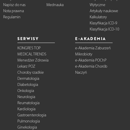
Napisz do nas
Mednauka
Wytyczne
Nota prawna
Artykuły naukowe
Regulamin
Kalkulatory
Klasyfikacja ICD-9
Klasyfikacja ICD-10
SERWISY
E-AKADEMIA
KONGRES TOP
e-Akademia Zaburzeń
MEDICAL TRENDS
Mikrobioty
Menedżer Zdrowia
e-Akademia POChP
Lekarz POZ
e-Akademia Chorób
Choroby rzadkie
Naczyń
Dermatologia
Diabetologia
Onkologia
Neurologia
Reumatologia
Kardiologia
Gastroenterologia
Pulmonologia
Ginekologia