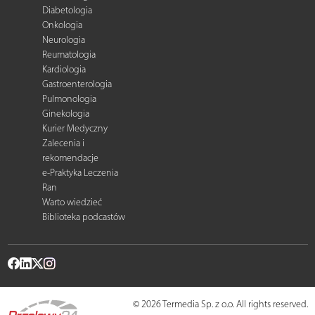
Diabetologia
Onkologia
Neurologia
Reumatologia
Kardiologia
Gastroenterologia
Pulmonologia
Ginekologia
Kurier Medyczny
Zalecenia i
rekomendacje
e-Praktyka Leczenia
Ran
Warto wiedzieć
Biblioteka podcastów
© 2026 Termedia Sp. z o.o. All rights reserved.