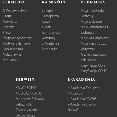
TERMEDIA
NA SKRÓTY
MEDNAUKA
O Wydawnictwie
Serwisy
Moja medNauka
Oferty
Czasopisma
Dostosuj
Newsletter
Książki
Moje ulubione
Kontakt
eBooki
Moje konferencje i
Praca
Konferencje i
webinary
Polityka prywatności
webinary
Moje wykłady video
Polityka reklamowa
e-Akademia
Moje kursy i quizy
Napisz do nas
Mednauka
Wytyczne
Nota prawna
Artykuły naukowe
Regulamin
Kalkulatory
Klasyfikacja ICD-9
Klasyfikacja ICD-10
SERWISY
E-AKADEMIA
KONGRES TOP
e-Akademia Zaburzeń
MEDICAL TRENDS
Mikrobioty
Menedżer Zdrowia
e-Akademia POChP
Lekarz POZ
e-Akademia Chorób
Choroby rzadkie
Naczyń
Dermatologia