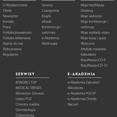
O Wydawnictwie
Serwisy
Moja medNauka
Oferty
Czasopisma
Dostosuj
Newsletter
Książki
Moje ulubione
Kontakt
eBooki
Moje konferencje i
Praca
Konferencje i
webinary
Polityka prywatności
webinary
Moje wykłady video
Polityka reklamowa
e-Akademia
Moje kursy i quizy
Napisz do nas
Mednauka
Wytyczne
Nota prawna
Artykuły naukowe
Regulamin
Kalkulatory
Klasyfikacja ICD-9
Klasyfikacja ICD-10
SERWISY
E-AKADEMIA
KONGRES TOP
e-Akademia Zaburzeń
MEDICAL TRENDS
Mikrobioty
Menedżer Zdrowia
e-Akademia POChP
Lekarz POZ
e-Akademia Chorób
Choroby rzadkie
Naczyń
Dermatologia
Diabetologia