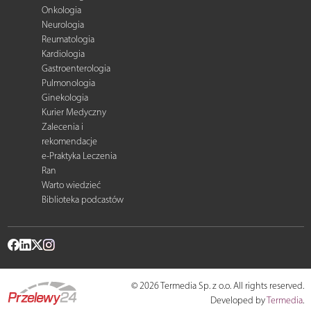
Onkologia
Neurologia
Reumatologia
Kardiologia
Gastroenterologia
Pulmonologia
Ginekologia
Kurier Medyczny
Zalecenia i
rekomendacje
e-Praktyka Leczenia
Ran
Warto wiedzieć
Biblioteka podcastów
© 2026 Termedia Sp. z o.o. All rights reserved.
Developed by
Termedia
.