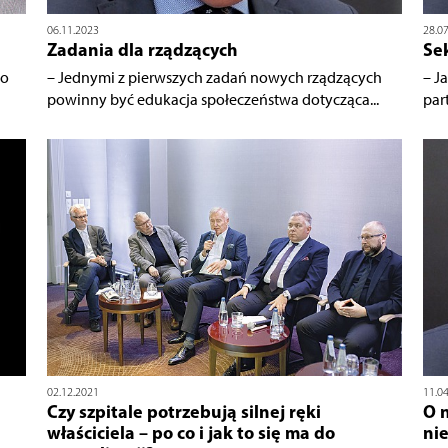
06.11.2023
28.0
Zadania dla rządzących
Sek
do
– Jednymi z pierwszych zadań nowych rządzących
– J
powinny być edukacja społeczeństwa dotycząca...
part
02.12.2021
11.0
Czy szpitale potrzebują silnej ręki
O 
właściciela – po co i jak to się ma do
nie