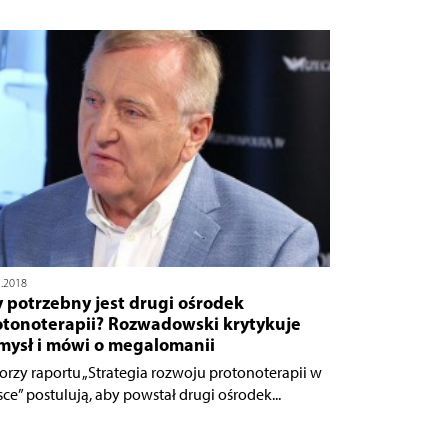
1.2018
 potrzebny jest drugi ośrodek
otonoterapii? Rozwadowski krytykuje
mysł i mówi o megalomanii
orzy raportu „Strategia rozwoju protonoterapii w
sce” postulują, aby powstał drugi ośrodek...