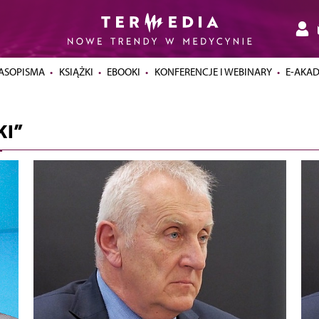
ASOPISMA
KSIĄŻKI
EBOOKI
KONFERENCJE I WEBINARY
E-AKA
I”