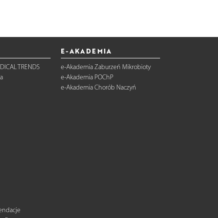
E-AKADEMIA
DICAL TRENDS
e-Akademia Zaburzeń Mikrobioty
a
e-Akademia POChP
e-Akademia Chorób Naczyń
mendacje