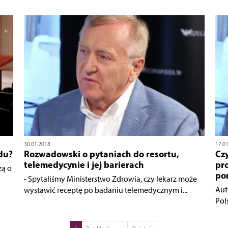
30.01.2018
17.0
du?
Rozwadowski o pytaniach do resortu,
Czy
telemedycynie i jej barierach
pr
ą o
po
- Spytaliśmy Ministerstwo Zdrowia, czy lekarz może
Aut
wystawić receptę po badaniu telemedycznym i...
Pol