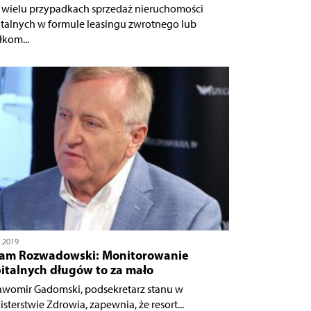
 wielu przypadkach sprzedaż nieruchomości
italnych w formule leasingu zwrotnego lub
łkom...
1.2019
am Rozwadowski: Monitorowanie
italnych długów to za mało
ławomir Gadomski, podsekretarz stanu w
isterstwie Zdrowia, zapewnia, że resort...