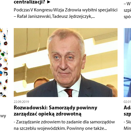
centralizacji? ►
– W
Podczas V Kongresu Wizja Zdrowia wybitni specjaliści
szp
– Rafał Janiszewski, Tadeusz Jędrzejczyk,...
spó
22.09.2019
02.0
Rozwadowski: Samorządy powinny
Ad
zarządzać opieką zdrowotną
szp
tawy
- Zarządzanie zdrowiem to zadanie dla samorządów
- S
na szczeblu wojewódzkim. Powinny one także...
Min