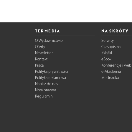
TERMEDIA
NA SKRÓTY
O Wydawnictwie
Serwisy
Oferty
Czasopisma
Newsletter
Książki
Kontakt
eBooki
Praca
Konferencje i web
Polityka prywatności
e-Akademia
Polityka reklamowa
Mednauka
Napisz do nas
Nota prawna
Regulamin