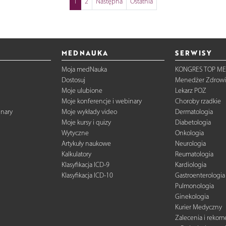
1
2
Następna
Ostatnia
MEDNAUKA
SERWISY
Moja medNauka
KONGRES TOP ME
Dostosuj
Menedżer Zdrowi
Moje ulubione
Lekarz POZ
Moje konferencje i webinary
Choroby rzadkie
inary
Moje wykłady video
Dermatologia
Moje kursy i quizy
Diabetologia
Wytyczne
Onkologia
Artykuły naukowe
Neurologia
Kalkulatory
Reumatologia
Klasyfikacja ICD-9
Kardiologia
Klasyfikacja ICD-10
Gastroenterologia
Pulmonologia
Ginekologia
Kurier Medyczny
Zalecenia i reko