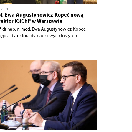
2.2024
of. Ewa Augustynowicz-Kopeć nową
rektor IGiChP w Warszawie
f. dr hab. n. med. Ewa Augustynowicz-Kopeć,
tępca dyrektora ds. naukowych Instytutu...