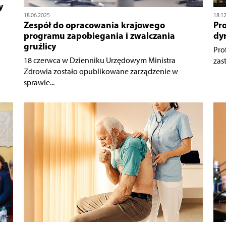
y
18.06.2025
18.1
Zespół do opracowania krajowego
Pr
programu zapobiegania i zwalczania
dy
gruźlicy
Pro
18 czerwca w Dzienniku Urzędowym Ministra
zas
Zdrowia zostało opublikowane zarządzenie w
sprawie...