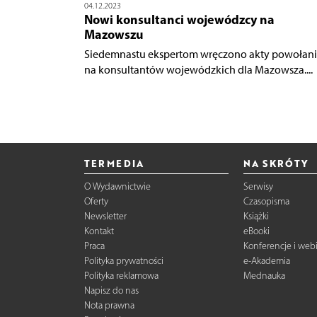
04.12.2023
Nowi konsultanci wojewódzcy na
Mazowszu
Siedemnastu ekspertom wręczono akty powołan
na konsultantów wojewódzkich dla Mazowsza....
TERMEDIA
NA SKRÓTY
O Wydawnictwie
Serwisy
Oferty
Czasopisma
Newsletter
Książki
Kontakt
eBooki
Praca
Konferencje i web
Polityka prywatności
e-Akademia
Polityka reklamowa
Mednauka
Napisz do nas
Nota prawna