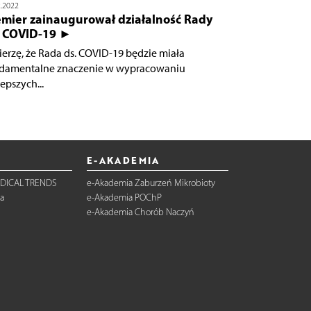
2.2022
emier zainaugurował działalność Rady
. COVID-19 ►
ierzę, że Rada ds. COVID-19 będzie miała
damentalne znaczenie w wypracowaniu
epszych...
E-AKADEMIA
DICAL TRENDS
e-Akademia Zaburzeń Mikrobioty
a
e-Akademia POChP
e-Akademia Chorób Naczyń