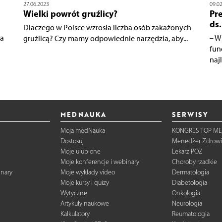
27.06.2023
09.0
Wielki powrót gruźlicy?
Pr
ds
Dlaczego w Polsce wzrosła liczba osób zakażonych
ia
– W
gruźlicą? Czy mamy odpowiednie narzędzia, aby...
fun
najl
MEDNAUKA
SERWISY
Moja medNauka
KONGRES TOP ME
Dostosuj
Menedżer Zdrowi
Moje ulubione
Lekarz POZ
Moje konferencje i webinary
Choroby rzadkie
inary
Moje wykłady video
Dermatologia
Moje kursy i quizy
Diabetologia
Wytyczne
Onkologia
Artykuły naukowe
Neurologia
Kalkulatory
Reumatologia