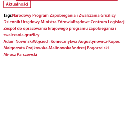
Aktualności
Tagi:
Narodowy Program Zapobiegania i Zwalczania Gruźlicy
Dziennik Urzędowy Ministra Zdrowia
Rządowe Centrum Legislacji
Zespół do opracowania krajowego programu zapobiegania i
zwalczania gruźlicy
Adam Nowiński
Wojciech Konieczny
Ewa Augustynowicz-Kopeć
Małgorzata Czajkowska-Malinowska
Andrzej Pogorzelski
Miłosz Parczewski