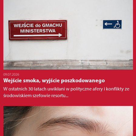
09.07.2026
Wejście smoka, wyjście poszkodowanego
W ostatnich 30 latach uwikłani w polityczne afery i konflikty ze
środowiskiem szefowie resortu...