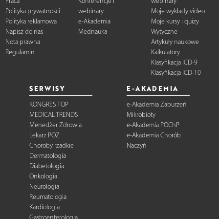
Praca
Konferencje i
webinary
Polityka prywatności
webinary
Moje wykłady video
Polityka reklamowa
e-Akademia
Moje kursy i quizy
Napisz do nas
Mednauka
Wytyczne
Nota prawna
Artykuły naukowe
Regulamin
Kalkulatory
Klasyfikacja ICD-9
Klasyfikacja ICD-10
SERWISY
E-AKADEMIA
KONGRES TOP
e-Akademia Zaburzeń
MEDICAL TRENDS
Mikrobioty
Menedżer Zdrowia
e-Akademia POChP
Lekarz POZ
e-Akademia Chorób
Choroby rzadkie
Naczyń
Dermatologia
Diabetologia
Onkologia
Neurologia
Reumatologia
Kardiologia
Gastroenterologia