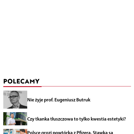
POLECAMY
Nie żyje prof. Eugeniusz Butruk
Czy tkanka tłuszczowa to tylko kwestia estetyki?
Polsce grozi powtórka z Pfizera. Stawką są