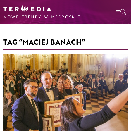
TAG “MACIEJ BANACH”