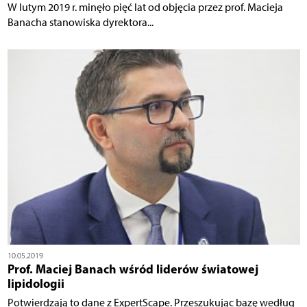
W lutym 2019 r. minęło pięć lat od objęcia przez prof. Macieja
Banacha stanowiska dyrektora...
10.05.2019
Prof. Maciej Banach wśród liderów światowej
lipidologii
Potwierdzają to dane z ExpertScape. Przeszukując bazę według