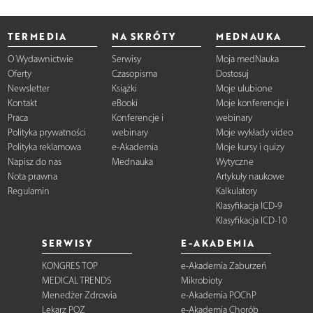
TERMEDIA
NA SKRÓTY
MEDNAUKA
O Wydawnictwie
Serwisy
Moja medNauka
Oferty
Czasopisma
Dostosuj
Newsletter
Książki
Moje ulubione
Kontakt
eBooki
Moje konferencje i
Praca
Konferencje i
webinary
Polityka prywatności
webinary
Moje wykłady video
Polityka reklamowa
e-Akademia
Moje kursy i quizy
Napisz do nas
Mednauka
Wytyczne
Nota prawna
Artykuły naukowe
Regulamin
Kalkulatory
Klasyfikacja ICD-9
Klasyfikacja ICD-10
SERWISY
E-AKADEMIA
KONGRES TOP
e-Akademia Zaburzeń
MEDICAL TRENDS
Mikrobioty
Menedżer Zdrowia
e-Akademia POChP
Lekarz POZ
e-Akademia Chorób