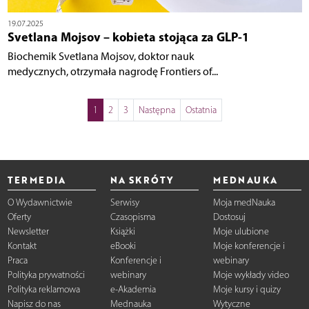
19.07.2025
Svetlana Mojsov – kobieta stojąca za GLP-1
Biochemik Svetlana Mojsov, doktor nauk
medycznych, otrzymała nagrodę Frontiers of...
1
2
3
Następna
Ostatnia
TERMEDIA
NA SKRÓTY
MEDNAUKA
O Wydawnictwie
Serwisy
Moja medNauka
Oferty
Czasopisma
Dostosuj
Newsletter
Książki
Moje ulubione
Kontakt
eBooki
Moje konferencje i
Praca
Konferencje i
webinary
Polityka prywatności
webinary
Moje wykłady video
Polityka reklamowa
e-Akademia
Moje kursy i quizy
Napisz do nas
Mednauka
Wytyczne