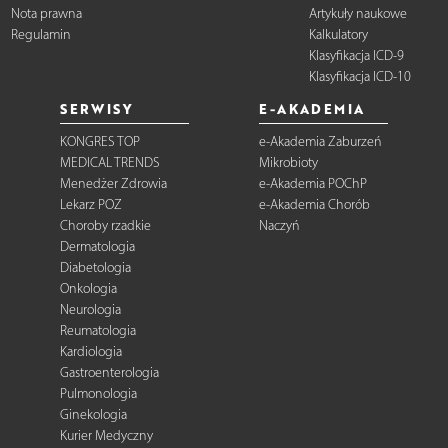
Nota prawna
Artykuły naukowe
Regulamin
Kalkulatory
Klasyfikacja ICD-9
Klasyfikacja ICD-10
SERWISY
E-AKADEMIA
KONGRES TOP
e-Akademia Zaburzeń
MEDICAL TRENDS
Mikrobioty
Menedżer Zdrowia
e-Akademia POChP
Lekarz POZ
e-Akademia Chorób
Choroby rzadkie
Naczyń
Dermatologia
Diabetologia
Onkologia
Neurologia
Reumatologia
Kardiologia
Gastroenterologia
Pulmonologia
Ginekologia
Kurier Medyczny