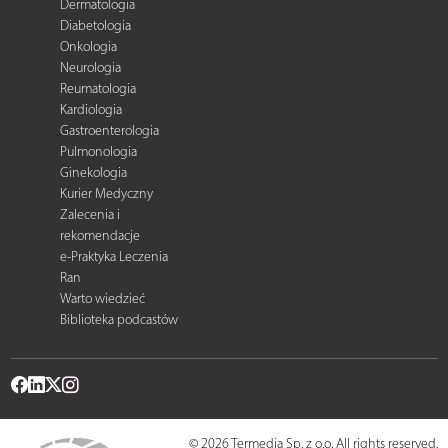
Dermatologia
Diabetologia
Onkologia
Neurologia
Reumatologia
Kardiologia
Gastroenterologia
Pulmonologia
Ginekologia
Kurier Medyczny
Zalecenia i
rekomendacje
e-Praktyka Leczenia
Ran
Warto wiedzieć
Biblioteka podcastów
© 2026 Termedia Sp. z o.o. All rights reserved.