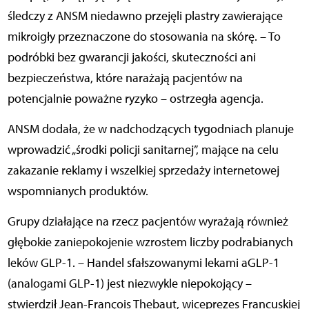
śledczy z ANSM niedawno przejęli plastry zawierające
mikroigły przeznaczone do stosowania na skórę. – To
podróbki bez gwarancji jakości, skuteczności ani
bezpieczeństwa, które narażają pacjentów na
potencjalnie poważne ryzyko – ostrzegła agencja.
ANSM dodała, że w nadchodz
ą
cych tygodniach planuje
wprowadzi
ć
„ś
rodki policji sanitarnej
”
, maj
ą
ce na celu
zakazanie reklamy i wszelkiej sprzeda
ż
y internetowej
wspomnianych produkt
ó
w.
Grupy działające na rzecz pacjentów wyrażają również
głębokie zaniepokojenie wzrostem liczby podrabianych
leków GLP-1. – Handel sfałszowanymi lekami aGLP-1
(analogami GLP-1) jest niezwykle niepokojący –
stwierdził Jean-François Thebaut, wiceprezes Francuskiej