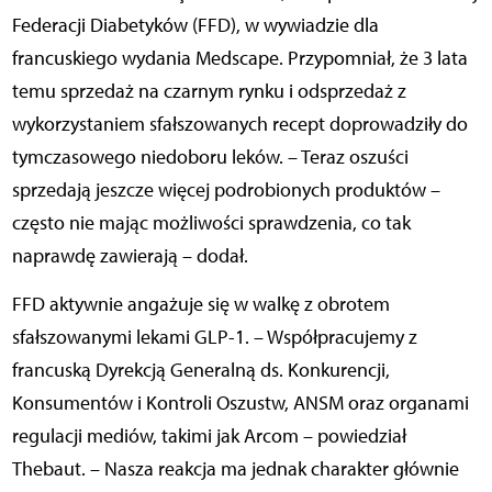
Federacji Diabetyków (FFD), w wywiadzie dla
francuskiego wydania Medscape. Przypomniał, że 3 lata
temu sprzedaż na czarnym rynku i odsprzedaż z
wykorzystaniem sfałszowanych recept doprowadziły do
tymczasowego niedoboru lek
ó
w.
–
Teraz oszu
ś
ci
sprzedają jeszcze więcej podrobionych produktów –
często nie mając możliwości sprawdzenia, co tak
naprawdę zawierają – dodał.
FFD aktywnie angażuje się w walkę z obrotem
sfałszowanymi lekami GLP-1. – Współpracujemy z
francuską Dyrekcją Generalną ds. Konkurencji,
Konsumentów i Kontroli Oszustw, ANSM oraz organami
regulacji mediów, takimi jak Arcom – powiedział
Thebaut. – Nasza reakcja ma jednak charakter głównie