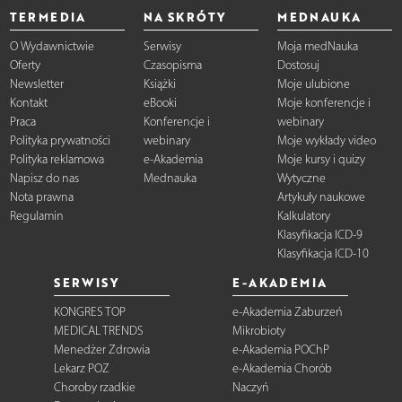
TERMEDIA
NA SKRÓTY
MEDNAUKA
O Wydawnictwie
Serwisy
Moja medNauka
Oferty
Czasopisma
Dostosuj
Newsletter
Książki
Moje ulubione
Kontakt
eBooki
Moje konferencje i
Praca
Konferencje i
webinary
Polityka prywatności
webinary
Moje wykłady video
Polityka reklamowa
e-Akademia
Moje kursy i quizy
Napisz do nas
Mednauka
Wytyczne
Nota prawna
Artykuły naukowe
Regulamin
Kalkulatory
Klasyfikacja ICD-9
Klasyfikacja ICD-10
SERWISY
E-AKADEMIA
KONGRES TOP
e-Akademia Zaburzeń
MEDICAL TRENDS
Mikrobioty
Menedżer Zdrowia
e-Akademia POChP
Lekarz POZ
e-Akademia Chorób
Choroby rzadkie
Naczyń