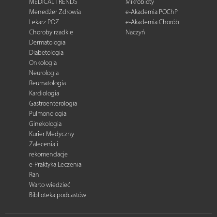
MEDICAL TRENDS
Mikrobioty
Menedżer Zdrowia
e-Akademia POChP
Lekarz POZ
e-Akademia Chorób
Choroby rzadkie
Naczyń
Dermatologia
Diabetologia
Onkologia
Neurologia
Reumatologia
Kardiologia
Gastroenterologia
Pulmonologia
Ginekologia
Kurier Medyczny
Zalecenia i
rekomendacje
e-Praktyka Leczenia
Ran
Warto wiedzieć
Biblioteka podcastów