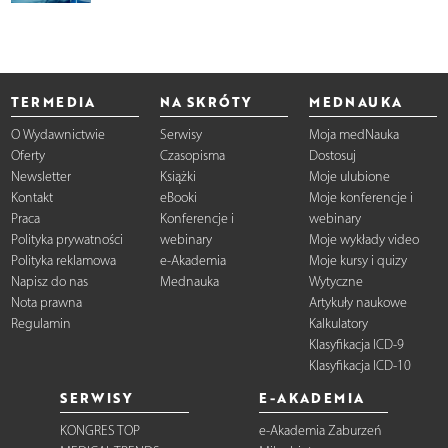
TERMEDIA
NA SKRÓTY
MEDNAUKA
O Wydawnictwie
Serwisy
Moja medNauka
Oferty
Czasopisma
Dostosuj
Newsletter
Książki
Moje ulubione
Kontakt
eBooki
Moje konferencje i
Praca
Konferencje i
webinary
Polityka prywatności
webinary
Moje wykłady video
Polityka reklamowa
e-Akademia
Moje kursy i quizy
Napisz do nas
Mednauka
Wytyczne
Nota prawna
Artykuły naukowe
Regulamin
Kalkulatory
Klasyfikacja ICD-9
Klasyfikacja ICD-10
SERWISY
E-AKADEMIA
KONGRES TOP
e-Akademia Zaburzeń