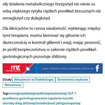
siły działania metabolicznego tirzepatyd nie niesie za
sobą większego ryzyka ciężkich powikłań brzusznych niż
semaglutyd czy dulaglutyd.
Dla klinicystów to cenna wiadomość: wybierając między
tymi terapiami, można kierować się głównie ich
skutecznością w kontroli glikemii i wagi, mając pewność,
że profil bezpieczeństwa w zakresie ciężkich powikłań
gastrologicznych pozostaje zbliżony.
Działy:
Aktualności w Diabetologia
Doniesienia naukowe
Aktualności
Tagi:
semaglutyd
dulaglutyd
tirzepatyd
analogi GLP-1
powikłania gastrologiczne
ostre zapalenie trzustki
choroby dróg żółciowych
niedrożność jelit
gastroparezę