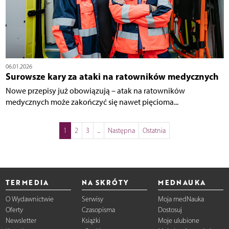
06.01.2026
Surowsze kary za ataki na ratowników medycznych
Nowe przepisy już obowiązują – atak na ratowników
medycznych może zakończyć się nawet pięcioma...
1
2
3
...
Następna
Ostatnia
TERMEDIA
NA SKRÓTY
MEDNAUKA
O Wydawnictwie
Serwisy
Moja medNauka
Oferty
Czasopisma
Dostosuj
Newsletter
Książki
Moje ulubione