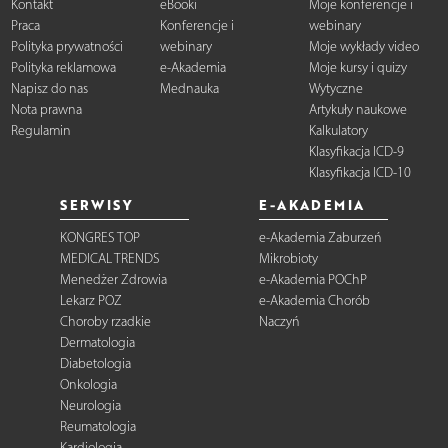
Kontakt
eBooki
Moje konferencje i
Praca
Konferencje i
webinary
Polityka prywatności
webinary
Moje wykłady video
Polityka reklamowa
e-Akademia
Moje kursy i quizy
Napisz do nas
Mednauka
Wytyczne
Nota prawna
Artykuły naukowe
Regulamin
Kalkulatory
Klasyfikacja ICD-9
Klasyfikacja ICD-10
SERWISY
E-AKADEMIA
KONGRES TOP
e-Akademia Zaburzeń
MEDICAL TRENDS
Mikrobioty
Menedżer Zdrowia
e-Akademia POChP
Lekarz POZ
e-Akademia Chorób
Choroby rzadkie
Naczyń
Dermatologia
Diabetologia
Onkologia
Neurologia
Reumatologia
Kardiologia