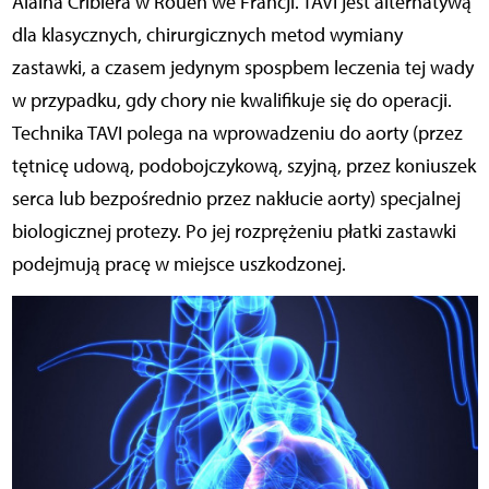
Alaina Cribiera w Rouen we Francji. TAVI jest alternatywą
dla klasycznych, chirurgicznych metod wymiany
zastawki, a czasem jedynym spospbem leczenia tej wady
w przypadku, gdy chory nie kwalifikuje się do operacji.
Technika TAVI polega na wprowadzeniu do aorty (przez
tętnicę udową, podobojczykową, szyjną, przez koniuszek
serca lub bezpośrednio przez nakłucie aorty) specjalnej
biologicznej protezy. Po jej rozprężeniu płatki zastawki
podejmują pracę w miejsce uszkodzonej.