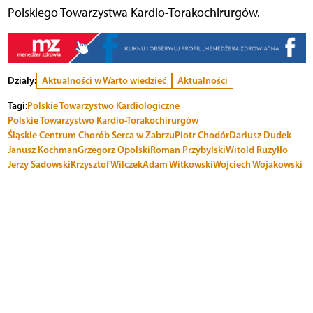
Polskiego Towarzystwa Kardio-Torakochirurgów.
Działy:
Aktualności w Warto wiedzieć
Aktualności
Tagi:
Polskie Towarzystwo Kardiologiczne
Polskie Towarzystwo Kardio-Torakochirurgów
Śląskie Centrum Chorób Serca w Zabrzu
Piotr Chodór
Dariusz Dudek
Janusz Kochman
Grzegorz Opolski
Roman Przybylski
Witold Rużyłło
Jerzy Sadowski
Krzysztof Wilczek
Adam Witkowski
Wojciech Wojakowski