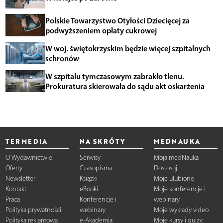
Polskie Towarzystwo Otyłości Dziecięcej za
podwyższeniem opłaty cukrowej
W woj. świętokrzyskim będzie więcej szpitalnych
schronów
W szpitalu tymczasowym zabrakło tlenu.
Prokuratura skierowała do sądu akt oskarżenia
TERMEDIA
NA SKRÓTY
MEDNAUKA
O Wydawnictwie
Serwisy
Moja medNauka
Oferty
Czasopisma
Dostosuj
Newsletter
Książki
Moje ulubione
Kontakt
eBooki
Moje konferencje i
Praca
Konferencje i
webinary
Polityka prywatności
webinary
Moje wykłady video
Polityka reklamowa
e-Akademia
Moje kursy i quizy