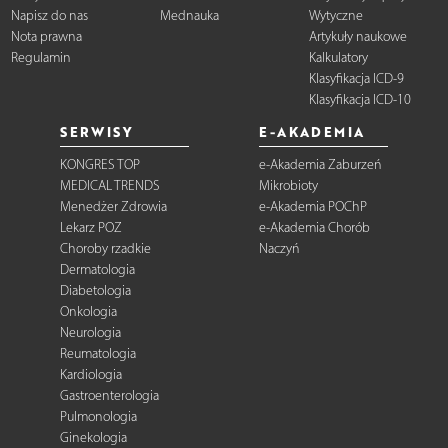
Napisz do nas
Mednauka
Wytyczne
Nota prawna
Artykuły naukowe
Regulamin
Kalkulatory
Klasyfikacja ICD-9
Klasyfikacja ICD-10
SERWISY
E-AKADEMIA
KONGRES TOP
e-Akademia Zaburzeń
MEDICAL TRENDS
Mikrobioty
Menedżer Zdrowia
e-Akademia POChP
Lekarz POZ
e-Akademia Chorób
Choroby rzadkie
Naczyń
Dermatologia
Diabetologia
Onkologia
Neurologia
Reumatologia
Kardiologia
Gastroenterologia
Pulmonologia
Ginekologia