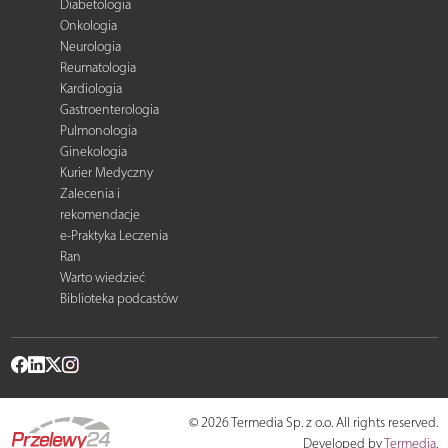
Diabetologia
Onkologia
Neurologia
Reumatologia
Kardiologia
Gastroenterologia
Pulmonologia
Ginekologia
Kurier Medyczny
Zalecenia i
rekomendacje
e-Praktyka Leczenia
Ran
Warto wiedzieć
Biblioteka podcastów
© 2026 Termedia Sp. z o.o. All rights reserved.
Developed by
Termedia
.