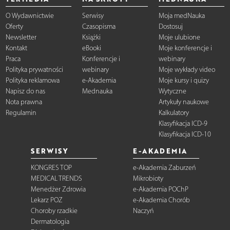
O Wydawnictwie
Serwisy
Moja medNauka
Oferty
Czasopisma
Dostosuj
Newsletter
Książki
Moje ulubione
Kontakt
eBooki
Moje konferencje i
Praca
Konferencje i
webinary
Polityka prywatności
webinary
Moje wykłady video
Polityka reklamowa
e-Akademia
Moje kursy i quizy
Napisz do nas
Mednauka
Wytyczne
Nota prawna
Artykuły naukowe
Regulamin
Kalkulatory
Klasyfikacja ICD-9
Klasyfikacja ICD-10
SERWISY
E-AKADEMIA
KONGRES TOP
e-Akademia Zaburzeń
MEDICAL TRENDS
Mikrobioty
Menedżer Zdrowia
e-Akademia POChP
Lekarz POZ
e-Akademia Chorób
Choroby rzadkie
Naczyń
Dermatologia