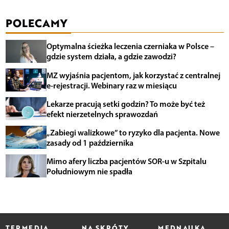
POLECAMY
Optymalna ścieżka leczenia czerniaka w Polsce –
gdzie system działa, a gdzie zawodzi?
MZ wyjaśnia pacjentom, jak korzystać z centralnej
e-rejestracji. Webinary raz w miesiącu
Lekarze pracują setki godzin? To może być też
efekt nierzetelnych sprawozdań
„Zabiegi walizkowe” to ryzyko dla pacjenta. Nowe
zasady od 1 października
Mimo afery liczba pacjentów SOR-u w Szpitalu
Południowym nie spadła
TERMEDIA
NA SKRÓTY
MEDNAUKA