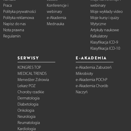
Praca
Konferencje i
webinary
Polityka prywatności
webinary
Moje wykłady video
Polityka reklamowa
e-Akademia
Moje kursy i quizy
Napisz do nas
Mednauka
Wytyczne
Nota prawna
Artykuły naukowe
Regulamin
Kalkulatory
Klasyfikacja ICD-9
Klasyfikacja ICD-10
SERWISY
E-AKADEMIA
KONGRES TOP
e-Akademia Zaburzeń
MEDICAL TRENDS
Mikrobioty
Menedżer Zdrowia
e-Akademia POChP
Lekarz POZ
e-Akademia Chorób
Choroby rzadkie
Naczyń
Dermatologia
Diabetologia
Onkologia
Neurologia
Reumatologia
Kardiologia