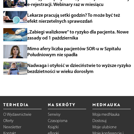
e-rejestracji. Webinary raz w miesiącu
Lekarze pracują setki godzin? To może być też
efekt nierzetelnych sprawozdań
„Zabiegi walizkowe” to ryzyko dla pacjenta. Nowe
zasady od 1 października
Mimo afery liczba pacjentów SOR-u w Szpitalu
Południowym nie spadła
Nadwaga i otyłość w dzieciństwie to wyższe ryzyko
bezdzietności w wieku dorosłym
TERMEDIA
NA SKRÓTY
MEDNAUKA
O Wydawnictwie
Serwisy
Moja medNauka
Oferty
Czasopisma
Dostosuj
Newsletter
Książki
Moje ulubione
Kontakt
eBooki
Moje konferencje i