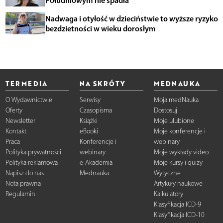
Południowym nie spadła
Nadwaga i otyłość w dzieciństwie to wyższe ryzyko
bezdzietności w wieku dorosłym
TERMEDIA
NA SKRÓTY
MEDNAUKA
O Wydawnictwie
Serwisy
Moja medNauka
Oferty
Czasopisma
Dostosuj
Newsletter
Książki
Moje ulubione
Kontakt
eBooki
Moje konferencje i
Praca
Konferencje i
webinary
Polityka prywatności
webinary
Moje wykłady video
Polityka reklamowa
e-Akademia
Moje kursy i quizy
Napisz do nas
Mednauka
Wytyczne
Nota prawna
Artykuły naukowe
Regulamin
Kalkulatory
Klasyfikacja ICD-9
Klasyfikacja ICD-10