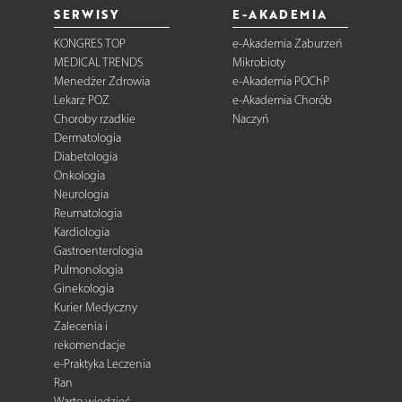
SERWISY
E-AKADEMIA
KONGRES TOP
e-Akademia Zaburzeń
MEDICAL TRENDS
Mikrobioty
Menedżer Zdrowia
e-Akademia POChP
Lekarz POZ
e-Akademia Chorób
Choroby rzadkie
Naczyń
Dermatologia
Diabetologia
Onkologia
Neurologia
Reumatologia
Kardiologia
Gastroenterologia
Pulmonologia
Ginekologia
Kurier Medyczny
Zalecenia i
rekomendacje
e-Praktyka Leczenia
Ran
Warto wiedzieć