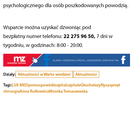
psychologicznego dla osób poszkodowanych powodzią.
Wsparcie można uzyskać dzwoniąc pod
22 275 96 50,
bezpłatny numer telefonu:
7 dni w
tygodniu, w godzinach: 8:00 - 20:00.
Działy:
Aktualności w Warto wiedzieć
Aktualności
Tagi:
LUX MED
pomoc
powódź
szpital
szpitale
Głuchołazy
Nysa
sprzęt
chirurgia
Anna Rulkiewicz
Monika Tomaszewska