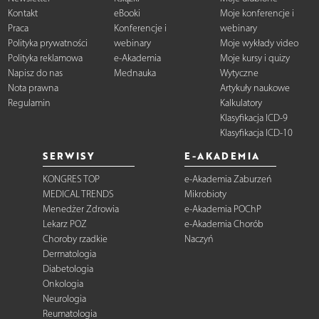
Kontakt
eBooki
Moje konferencje i
Praca
Konferencje i
webinary
Polityka prywatności
webinary
Moje wykłady video
Polityka reklamowa
e-Akademia
Moje kursy i quizy
Napisz do nas
Mednauka
Wytyczne
Nota prawna
Artykuły naukowe
Regulamin
Kalkulatory
Klasyfikacja ICD-9
Klasyfikacja ICD-10
SERWISY
E-AKADEMIA
KONGRES TOP
e-Akademia Zaburzeń
MEDICAL TRENDS
Mikrobioty
Menedżer Zdrowia
e-Akademia POChP
Lekarz POZ
e-Akademia Chorób
Choroby rzadkie
Naczyń
Dermatologia
Diabetologia
Onkologia
Neurologia
Reumatologia