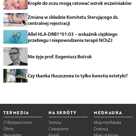
Krople do oczu mogą ratować wzrok wcześniaków
Zmiana w składzie Komitetu Sterującego ds.
centralnej rejestracji
Allel HLA-DRB1*01:03 – wskaźnik ciężkiego
przebiegu i niepowodzenia terapii NChZJ
Nie żyje prof. Eugeniusz Butruk
Czy tkanka tłuszczowa to tylko kwestia estetyki?
TERMEDIA
NA SKRÓTY
MEDNAUKA
O Wydawnictwie
Serwisy
Moja medNauka
Oferty
Czasopisma
Dostosuj
Newsletter
Książki
Moje ulubione