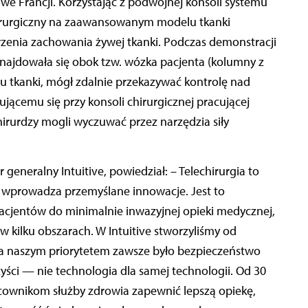
we Francji. Korzystając z podwójnej konsoli systemu
chirurgiczny na zaawansowanym modelu tkanki
zenia zachowania żywej tkanki. Podczas demonstracji
znajdowała się obok tzw. wózka pacjenta (kolumny z
u tkanki, mógł zdalnie przekazywać kontrolę nad
ującemu się przy konsoli chirurgicznej pracującej
chirurdzy mogli wyczuwać przez narzędzia siły
generalny Intuitive, powiedział: – Telechirurgia to
at wprowadza przemyślane innowacje. Jest to
acjentów do minimalnie inwazyjnej opieki medycznej,
w kilku obszarach. W Intuitive stworzyliśmy od
, a naszym priorytetem zawsze było bezpieczeństwo
yści — nie technologia dla samej technologii. Od 30
cownikom służby zdrowia zapewnić lepszą opiekę,