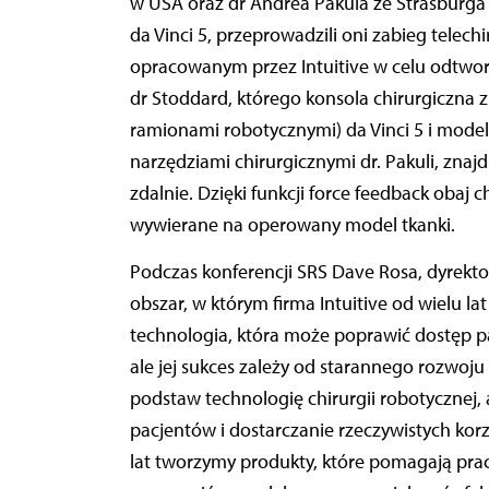
w USA oraz dr Andrea Pakula ze Strasburga 
da Vinci 5, przeprowadzili oni zabieg tele
opracowanym przez Intuitive w celu odtwor
dr Stoddard, którego konsola chirurgiczna 
ramionami robotycznymi) da Vinci 5 i model
narzędziami chirurgicznymi dr. Pakuli, znajd
zdalnie. Dzięki funkcji force feedback obaj 
wywierane na operowany model tkanki.
Podczas konferencji SRS Dave Rosa, dyrektor 
obszar, w którym firma Intuitive od wielu l
technologia, która może poprawić dostęp p
ale jej sukces zależy od starannego rozwoju 
podstaw technologię chirurgii robotycznej
pacjentów i dostarczanie rzeczywistych korz
lat tworzymy produkty, które pomagają pra