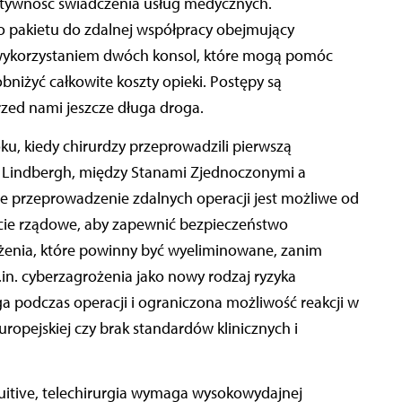
ektywność świadczenia usług medycznych.
ego pakietu do zdalnej współpracy obejmujący
 z wykorzystaniem dwóch konsol, które mogą pomóc
niżyć całkowite koszty opieki. Postępy są
rzed nami jeszcze długa droga.
oku, kiedy chirurdzy przeprowadzili pierwszą
ą Lindbergh, między Stanami Zjednoczonymi a
ie przeprowadzenie zdalnych operacji jest możliwe od
rcie rządowe, aby zapewnić bezpieczeństwo
ożenia, które powinny być wyeliminowane, zanim
in. cyberzagrożenia jako nowy rodzaj ryzyka
rga podczas operacji i ograniczona możliwość reakcji w
uropejskiej czy brak standardów klinicznych i
tuitive, telechirurgia wymaga wysokowydajnej