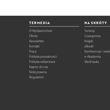
TERMEDIA
NA SKRÓTY
O Wydawnictwie
Serwisy
Oferty
Czasopisma
Newsletter
Książki
Kontakt
eBooki
Praca
Konferencje i web
Polityka prywatności
e-Akademia
Polityka reklamowa
Mednauka
Napisz do nas
Nota prawna
Regulamin