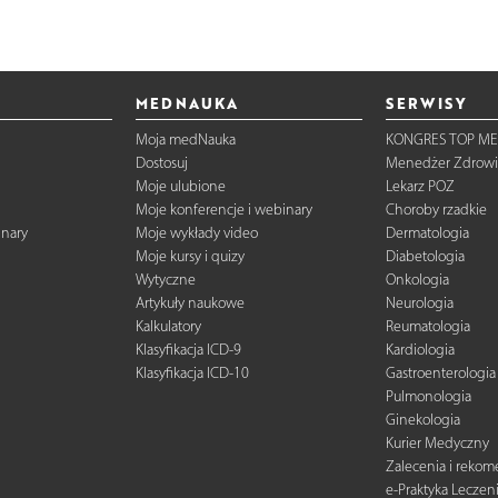
MEDNAUKA
SERWISY
Moja medNauka
KONGRES TOP ME
Dostosuj
Menedżer Zdrowi
Moje ulubione
Lekarz POZ
Moje konferencje i webinary
Choroby rzadkie
inary
Moje wykłady video
Dermatologia
Moje kursy i quizy
Diabetologia
Wytyczne
Onkologia
Artykuły naukowe
Neurologia
Kalkulatory
Reumatologia
Klasyfikacja ICD-9
Kardiologia
Klasyfikacja ICD-10
Gastroenterologia
Pulmonologia
Ginekologia
Kurier Medyczny
Zalecenia i reko
e-Praktyka Leczen