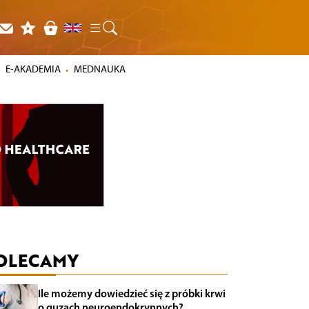
E-AKADEMIA
MEDNAUKA
OLECAMY
Ile możemy dowiedzieć się z próbki krwi
o guzach neuroendokrynnych?