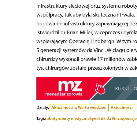
infrastruktury sieciowej oraz systemu robo
współpracy, tak aby była skuteczna i trwała.
budowanie infrastruktury zapewniającej be
stwierdził dr Brian Miller, wiceprezes i dyrekt
wspierającym Operację Lindbergh. W tym rok
5 generacji systemów da Vinci. W ciągu pierw
chirurdzy wykonali prawie 17 milionów zabi
tys. chirurgów zostało przeszkolonych w zak
Działy:
Aktualności w Warto wiedzieć
Aktualności
Tagi:
roboty
roboty medyczne
Synektik da Vinci
operacje