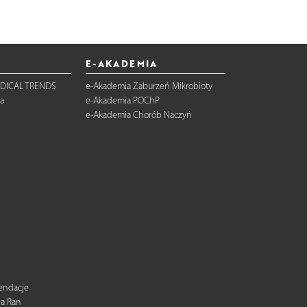
E-AKADEMIA
DICAL TRENDS
e-Akademia Zaburzeń Mikrobioty
a
e-Akademia POChP
e-Akademia Chorób Naczyń
mendacje
ia Ran