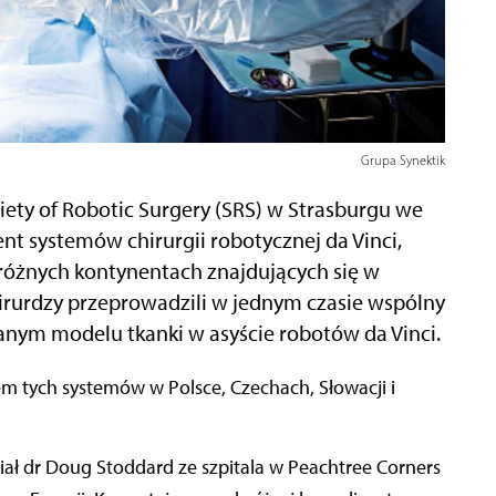
Grupa Synektik
ciety of Robotic Surgery (SRS) w Strasburgu we
cent systemów chirurgii robotycznej da Vinci,
różnych kontynentach znajdujących się w
hirurdzy przeprowadzili w jednym czasie wspólny
nym modelu tkanki w asyście robotów da Vinci.
ł dr Doug Stoddard ze szpitala w Peachtree Corners