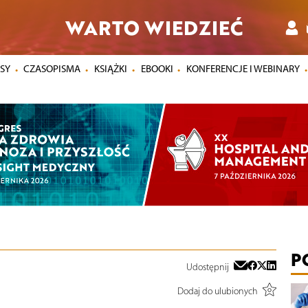
WARTO WIEDZIEĆ
SY
CZASOPISMA
KSIĄŻKI
EBOOKI
KONFERENCJE I WEBINARY
P
Udostępnij
Dodaj do ulubionych