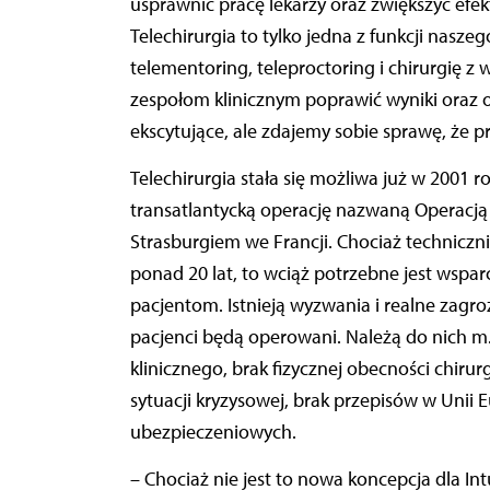
usprawnić pracę lekarzy oraz zwiększyć ef
Telechirurgia to tylko jedna z funkcji nasz
telementoring, teleproctoring i chirurgię
zespołom klinicznym poprawić wyniki oraz ob
ekscytujące, ale zdajemy sobie sprawę, że p
Telechirurgia stała się możliwa już w 2001 r
transatlantycką operację nazwaną Operacj
Strasburgiem we Francji. Chociaż techniczn
ponad 20 lat, to wciąż potrzebne jest wspa
pacjentom. Istnieją wyzwania i realne zagr
pacjenci będą operowani. Należą do nich m.
klinicznego, brak fizycznej obecności chiru
sytuacji kryzysowej, brak przepisów w Unii E
ubezpieczeniowych.
– Chociaż nie jest to nowa koncepcja dla In