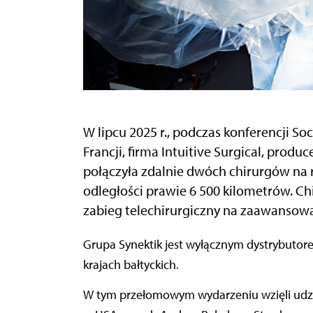
W lipcu 2025 r., podczas konferencji So
Francji, firma Intuitive Surgical, produ
połączyła zdalnie dwóch chirurgów na 
odległości prawie 6 500 kilometrów. C
zabieg telechirurgiczny na zaawansowa
Grupa Synektik jest wyłącznym dystrybutorem tych systemów w Polsce, Czechach, Słowacji i
krajach bałtyckich.
W tym przełomowym wydarzeniu wzięli udzia