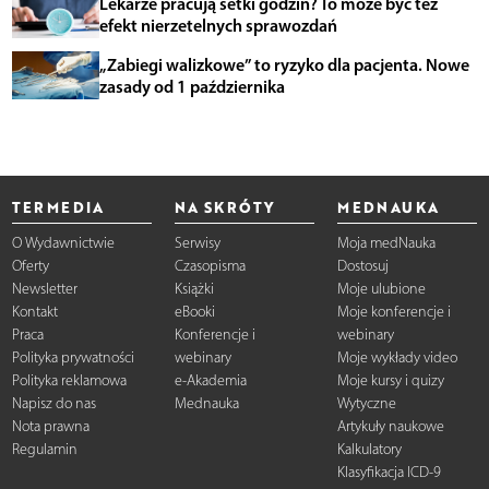
Lekarze pracują setki godzin? To może być też
efekt nierzetelnych sprawozdań
„Zabiegi walizkowe” to ryzyko dla pacjenta. Nowe
zasady od 1 października
TERMEDIA
NA SKRÓTY
MEDNAUKA
O Wydawnictwie
Serwisy
Moja medNauka
Oferty
Czasopisma
Dostosuj
Newsletter
Książki
Moje ulubione
Kontakt
eBooki
Moje konferencje i
Praca
Konferencje i
webinary
Polityka prywatności
webinary
Moje wykłady video
Polityka reklamowa
e-Akademia
Moje kursy i quizy
Napisz do nas
Mednauka
Wytyczne
Nota prawna
Artykuły naukowe
Regulamin
Kalkulatory
Klasyfikacja ICD-9