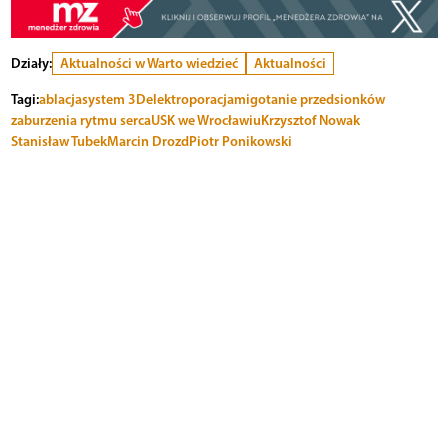
Działy:
Aktualności w Warto wiedzieć
Aktualności
Tagi:
ablacja
system 3D
elektroporacja
migotanie przedsionków
zaburzenia rytmu serca
USK we Wrocławiu
Krzysztof Nowak
Stanisław Tubek
Marcin Drozd
Piotr Ponikowski