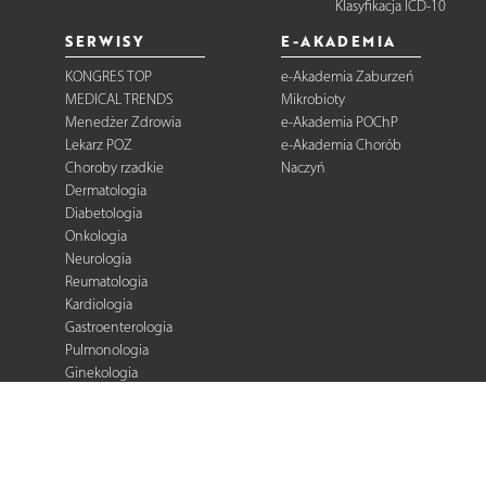
Klasyfikacja ICD-10
SERWISY
E-AKADEMIA
KONGRES TOP
e-Akademia Zaburzeń
MEDICAL TRENDS
Mikrobioty
Menedżer Zdrowia
e-Akademia POChP
Lekarz POZ
e-Akademia Chorób
Choroby rzadkie
Naczyń
Dermatologia
Diabetologia
Onkologia
Neurologia
Reumatologia
Kardiologia
Gastroenterologia
Pulmonologia
Ginekologia
Kurier Medyczny
Zalecenia i
rekomendacje
e-Praktyka Leczenia