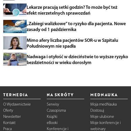
Lekarze pracują setki godzin? To może być też
efekt nierzetelnych sprawozdań
„Zabiegi walizkowe” to ryzyko dla pacjenta. Nowe
zasady od 1 października
Mimo afery liczba pacjentów SOR-u w Szpitalu
Południowym nie spadła
Nadwaga i otyłość w dzieciństwie to wyższe ryzyko
bezdzietności w wieku dorosłym
TERMEDIA
NA SKRÓTY
MEDNAUKA
O Wydawnictwie
Serwisy
Moja medNauka
Oferty
Czasopisma
Dostosuj
Newsletter
Książki
Moje ulubione
Kontakt
eBooki
Moje konferencje i
Praca
Konferencje i
webinary