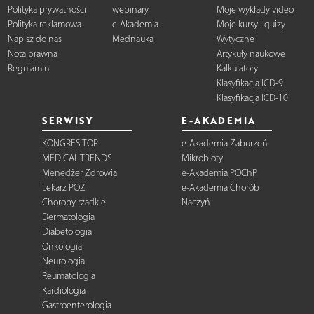
Polityka prywatności
webinary
Moje wykłady video
Polityka reklamowa
e-Akademia
Moje kursy i quizy
Napisz do nas
Mednauka
Wytyczne
Nota prawna
Artykuły naukowe
Regulamin
Kalkulatory
Klasyfikacja ICD-9
Klasyfikacja ICD-10
SERWISY
E-AKADEMIA
KONGRES TOP
e-Akademia Zaburzeń
MEDICAL TRENDS
Mikrobioty
Menedżer Zdrowia
e-Akademia POChP
Lekarz POZ
e-Akademia Chorób
Choroby rzadkie
Naczyń
Dermatologia
Diabetologia
Onkologia
Neurologia
Reumatologia
Kardiologia
Gastroenterologia