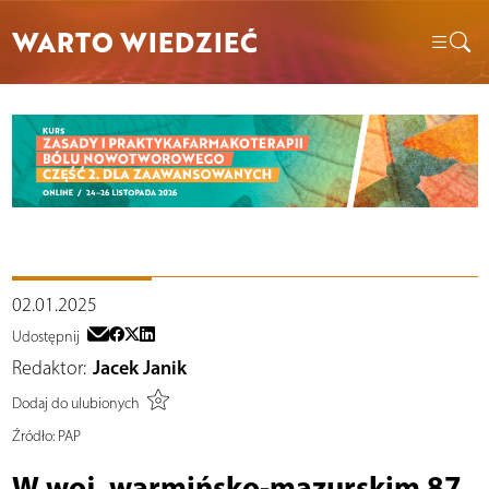
WARTO WIEDZIEĆ
02.01.2025
Udostępnij
Redaktor:
Jacek Janik
Dodaj do ulubionych
Źródło:
PAP
W woj. warmińsko-mazurskim 87