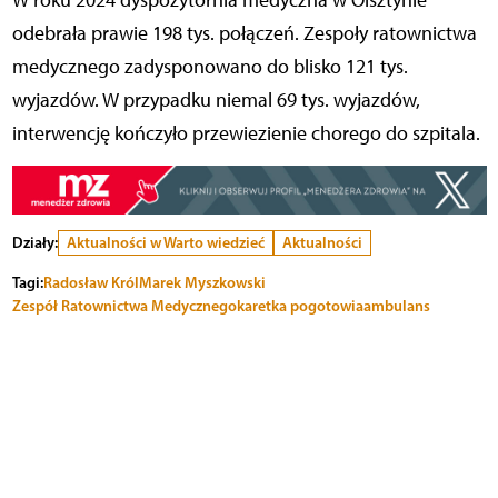
W roku 2024 dyspozytornia medyczna w Olsztynie
odebrała prawie 198 tys. połączeń. Zespoły ratownictwa
medycznego zadysponowano do blisko 121 tys.
wyjazdów. W przypadku niemal 69 tys. wyjazdów,
interwencję kończyło przewiezienie chorego do szpitala.
Działy:
Aktualności w Warto wiedzieć
Aktualności
Tagi:
Radosław Król
Marek Myszkowski
Zespół Ratownictwa Medycznego
karetka pogotowia
ambulans