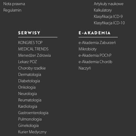
Nota prawna
Artykuły naukowe
Regulamin
Kalkulatory
Klasyfikacja ICD-9
Klasyfikacja ICD-10
SERWISY
E-AKADEMIA
KONGRES TOP
e-Akademia Zaburzeń
MEDICAL TRENDS
Mikrobioty
Menedżer Zdrowia
e-Akademia POChP
Lekarz POZ
e-Akademia Chorób
Choroby rzadkie
Naczyń
Dermatologia
Diabetologia
Onkologia
Neurologia
Reumatologia
Kardiologia
Gastroenterologia
Pulmonologia
Ginekologia
Kurier Medyczny