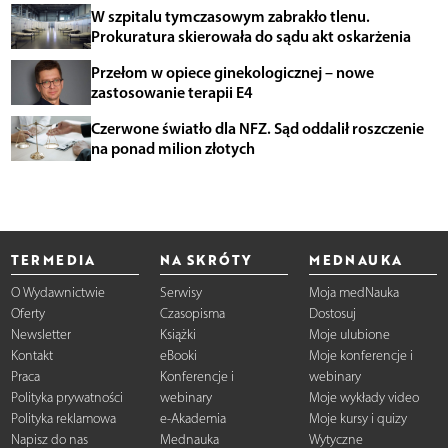
W szpitalu tymczasowym zabrakło tlenu.
Prokuratura skierowała do sądu akt oskarżenia
Przełom w opiece ginekologicznej – nowe
zastosowanie terapii E4
Czerwone światło dla NFZ. Sąd oddalił roszczenie
na ponad milion złotych
TERMEDIA
NA SKRÓTY
MEDNAUKA
O Wydawnictwie
Serwisy
Moja medNauka
Oferty
Czasopisma
Dostosuj
Newsletter
Książki
Moje ulubione
Kontakt
eBooki
Moje konferencje i
Praca
Konferencje i
webinary
Polityka prywatności
webinary
Moje wykłady video
Polityka reklamowa
e-Akademia
Moje kursy i quizy
Napisz do nas
Mednauka
Wytyczne