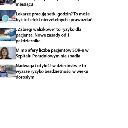
miesiącu
Lekarze pracują setki godzin? To może
być też efekt nierzetelnych sprawozdań
„Zabiegi walizkowe” to ryzyko dla
pacjenta. Nowe zasady od 1
października
Mimo afery liczba pacjentów SOR-u w
Szpitalu Południowym nie spadła
Nadwaga i otyłość w dzieciństwie to
wyższe ryzyko bezdzietności w wieku
dorosłym