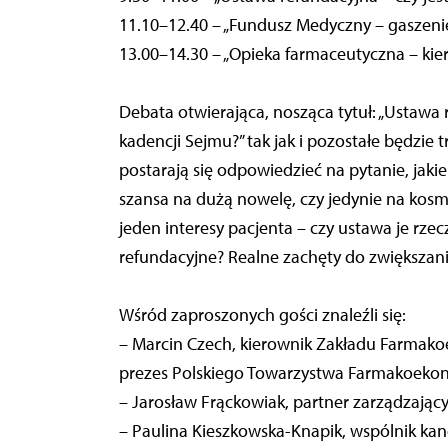
11.10–12.40 – „Fundusz Medyczny – gaszenie
13.00–14.30 – „Opieka farmaceutyczna – kier
Debata otwierająca, nosząca tytuł: „Ustawa r
kadencji Sejmu?” tak jak i pozostałe będzie 
postarają się odpowiedzieć na pytanie, jaki
szansa na dużą nowelę, czy jedynie na kos
jeden interesy pacjenta – czy ustawa je rz
refundacyjne? Realne zachęty do zwiększani
Wśród zaproszonych gości znaleźli się:
– Marcin Czech, kierownik Zakładu Farmakoe
prezes Polskiego Towarzystwa Farmakoeko
– Jarosław Frąckowiak, partner zarządzając
– Paulina Kieszkowska-Knapik, wspólnik kan