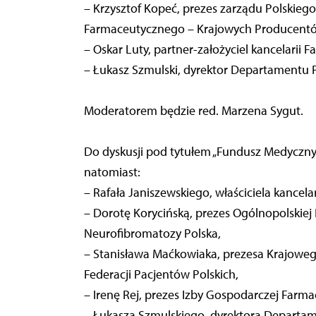
– Krzysztof Kopeć, prezes zarządu Polskie
Farmaceutycznego – Krajowych Producent
– Oskar Luty, partner-założyciel kancelarii Fai
– Łukasz Szmulski, dyrektor Departamentu Po
Moderatorem będzie red. Marzena Sygut.
Do dyskusji pod tytułem „Fundusz Medyczny 
natomiast:
– Rafała Janiszewskiego, właściciela kancelar
– Dorotę Korycińską, prezes Ogólnopolskiej
Neurofibromatozy Polska,
– Stanisława Maćkowiaka, prezesa Krajowe
Federacji Pacjentów Polskich,
– Irenę Rej, prezes Izby Gospodarczej Farmac
– Łukasza Szmulskiego, dyrektora Departame