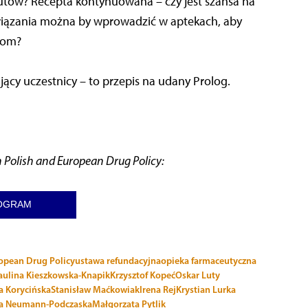
utów? Recepta kontynuowana – czy jest szansa na
związania można by wprowadzić w aptekach, aby
tom?
ący uczestnicy – to przepis na udany Prolog.
in Polish and European Drug Policy:
OGRAM
ropean Drug Policy
ustawa refundacyjna
opieka farmaceutyczna
aulina Kieszkowska-Knapik
Krzysztof Kopeć
Oskar Luty
a Korycińska
Stanisław Maćkowiak
Irena Rej
Krystian Lurka
a Neumann-Podczaska
Małgorzata Pytlik