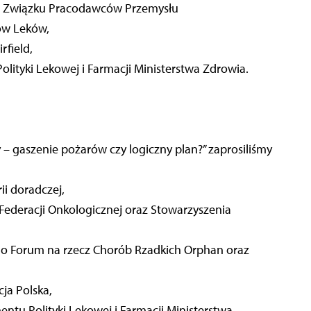
go Związku Pracodawców Przemysłu
ów Leków,
rfield,
lityki Lekowej i Farmacji Ministerstwa Zdrowia.
– gaszenie pożarów czy logiczny plan?” zaprosiliśmy
ii doradczej,
 Federacji Onkologicznej oraz Stowarzyszenia
go Forum na rzecz Chorób Rzadkich Orphan oraz
ja Polska,
ntu Polityki Lekowej i Farmacji Ministerstwa