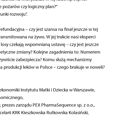
 pożarów czy logiczny plan?”
unki rozwoju”.
efundacyjna – czy jest szansa na finał jeszcze w tej
transmitowana na żywo. W jej trakcie nasi eksperci
e losy czekają wspomnianą ustawę – czy jest jeszcze
metyczne zmiany? Kolejne zagadnienia to: Numerem
eczywiście zabezpiecza? Komu służą mechanizmy
a produkcji leków w Polsce – czego brakuje w noweli?
konomiki Instytutu Matki i Dziecka w Warszawie,
nomicznego,
y, prezes zarządu PEX PharmaSequence sp. z o.o.,
celarii KRK Kieszkowska Rutkowska Kolasiński,