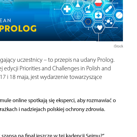
iStock
ający uczestnicy – to przepis na udany Prolog.
cji Priorities and Challenges in Polish and
17 i 18 maja, jest wydarzenie towarzyszące
mule online spotkają się eksperci, aby rozmawiać o
ażkach i nadziejach polskiej ochrony zdrowia.
 szansa na finał jeszcze w tej kadencji Sejmu?”