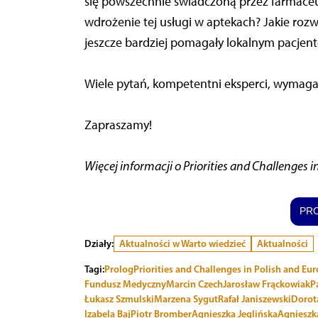
się powszechnie świadczoną przez farmace
wdrożenie tej usługi w aptekach? Jakie ro
jeszcze bardziej pomagały lokalnym pacjen
Wiele pytań, kompetentni eksperci, wymagaj
Zapraszamy!
Więcej informacji o Priorities and Challenges 
PR
Działy:
Aktualności w Warto wiedzieć
Aktualności
Tagi:
Prolog
Priorities and Challenges in Polish and Eu
Fundusz Medyczny
Marcin Czech
Jarosław Frąckowiak
P
Łukasz Szmulski
Marzena Sygut
Rafał Janiszewski
Dorot
Izabela Baj
Piotr Bromber
Agnieszka Jeglińska
Agnieszk