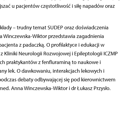
ejszać u pacjentów częstotliwość i siłę napadów oraz
kłady – trudny temat SUDEP oraz doświadczenia
na Winczewska-Wiktor przedstawia zagadnienia
cjenta z padaczką. O profilaktyce i edukacji w
 Kliniki Neurologii Rozwojowej i Epileptologii ICZMP
ch praktykantów z fenfluraminą to naukowe i
ny lek. O dawkowaniu, interakcjach lekowych i
 podczas debaty odbywającej się pod kierownictwem
. med. Anna Winczewska-Wiktor i dr Łukasz Przysło.