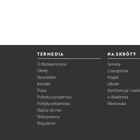
TERMEDIA
NA SKRÓTY
O Wydawnictwie
Serwisy
Oferty
Czasopisma
Newsletter
Książki
Kontakt
eBooki
Praca
Konferencje i web
Polityka prywatności
e-Akademia
Polityka reklamowa
Mednauka
Napisz do nas
Nota prawna
Regulamin