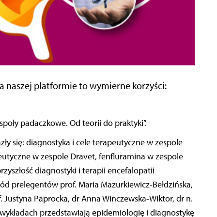
a naszej platformie to wymierne korzyści:
społy padaczkowe. Od teorii do praktyki”.
y się: diagnostyka i cele terapeutyczne w zespole
eutyczne w zespole Dravet, fenfluramina w zespole
yszłość diagnostyki i terapii encefalopatii
d prelegentów prof. Maria Mazurkiewicz-Bełdzińska,
of. Justyna Paprocka, dr Anna Winczewska-Wiktor, dr n.
 wykładach przedstawiają epidemiologię i diagnostykę