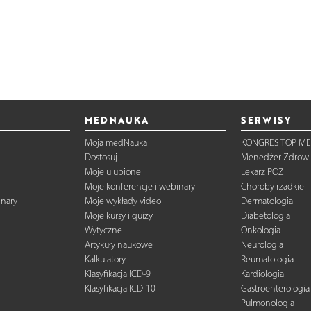
MEDNAUKA
SERWISY
Moja medNauka
KONGRES TOP ME
Dostosuj
Menedżer Zdrowi
Moje ulubione
Lekarz POZ
Moje konferencje i webinary
Choroby rzadkie
inary
Moje wykłady video
Dermatologia
Moje kursy i quizy
Diabetologia
Wytyczne
Onkologia
Artykuły naukowe
Neurologia
Kalkulatory
Reumatologia
Klasyfikacja ICD-9
Kardiologia
Klasyfikacja ICD-10
Gastroenterologia
Pulmonologia