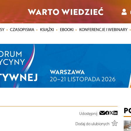
WARTO WIEDZIEĆ
SY
CZASOPISMA
KSIĄŻKI
EBOOKI
KONFERENCJE I WEBINARY
P
Udostępnij
Dodaj do ulubionych