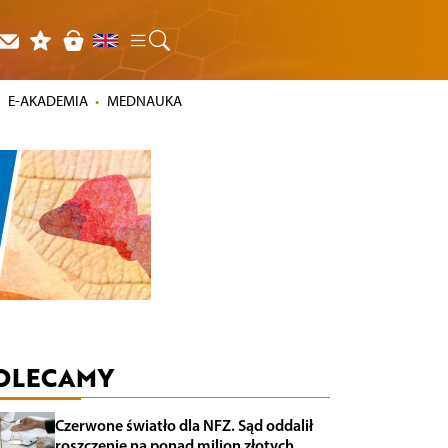
E-AKADEMIA
MEDNAUKA
OLECAMY
Czerwone światło dla NFZ. Sąd oddalił
roszczenie na ponad milion złotych