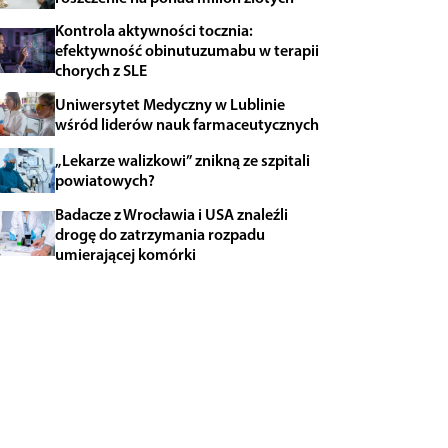
Kontrola aktywności tocznia:
efektywność obinutuzumabu w terapii
chorych z SLE
Uniwersytet Medyczny w Lublinie
wśród liderów nauk farmaceutycznych
„Lekarze walizkowi” znikną ze szpitali
powiatowych?
Badacze z Wrocławia i USA znaleźli
drogę do zatrzymania rozpadu
umierającej komórki