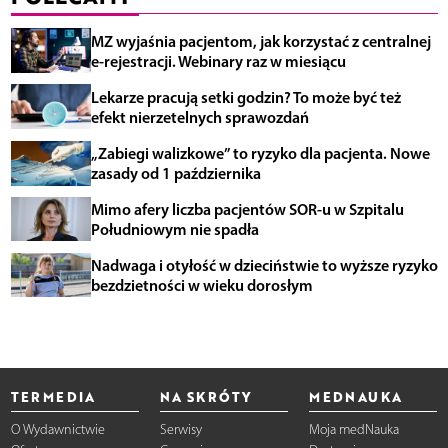
MZ wyjaśnia pacjentom, jak korzystać z centralnej
e-rejestracji. Webinary raz w miesiącu
Lekarze pracują setki godzin? To może być też
efekt nierzetelnych sprawozdań
„Zabiegi walizkowe” to ryzyko dla pacjenta. Nowe
zasady od 1 października
Mimo afery liczba pacjentów SOR-u w Szpitalu
Południowym nie spadła
Nadwaga i otyłość w dzieciństwie to wyższe ryzyko
bezdzietności w wieku dorosłym
TERMEDIA
NA SKRÓTY
MEDNAUKA
O Wydawnictwie
Serwisy
Moja medNauka