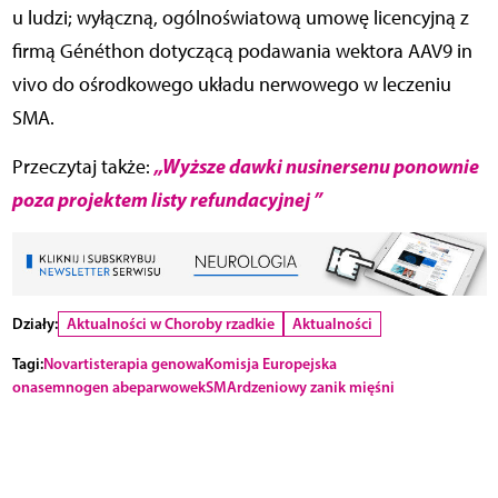
u ludzi; wyłączną, ogólnoświatową umowę licencyjną z
firmą Généthon dotyczącą podawania wektora AAV9 in
vivo do ośrodkowego układu nerwowego w leczeniu
SMA.
„Wyższe dawki nusinersenu ponownie
Przeczytaj także:
poza projektem listy refundacyjnej ”
Działy:
Aktualności w Choroby rzadkie
Aktualności
Tagi:
Novartis
terapia genowa
Komisja Europejska
onasemnogen abeparwowek
SMA
rdzeniowy zanik mięśni