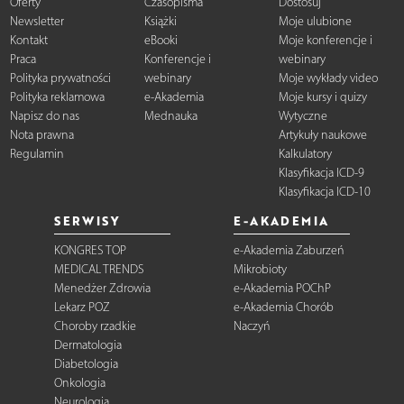
Oferty
Czasopisma
Dostosuj
Newsletter
Książki
Moje ulubione
Kontakt
eBooki
Moje konferencje i
Praca
Konferencje i
webinary
Polityka prywatności
webinary
Moje wykłady video
Polityka reklamowa
e-Akademia
Moje kursy i quizy
Napisz do nas
Mednauka
Wytyczne
Nota prawna
Artykuły naukowe
Regulamin
Kalkulatory
Klasyfikacja ICD-9
Klasyfikacja ICD-10
SERWISY
E-AKADEMIA
KONGRES TOP
e-Akademia Zaburzeń
MEDICAL TRENDS
Mikrobioty
Menedżer Zdrowia
e-Akademia POChP
Lekarz POZ
e-Akademia Chorób
Choroby rzadkie
Naczyń
Dermatologia
Diabetologia
Onkologia
Neurologia