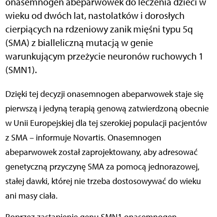
onasemnogen abeparwowek do leczenia dzieci w
wieku od dwóch lat, nastolatków i dorosłych
cierpiących na rdzeniowy zanik mięśni typu 5q
(SMA) z bialleliczną mutacją w genie
warunkującym przeżycie neuronów ruchowych 1
(SMN1).
Dzięki tej decyzji onasemnogen abeparwowek staje się
pierwszą i jedyną terapią genową zatwierdzoną obecnie
w Unii Europejskiej dla tej szerokiej populacji pacjentów
z SMA – informuje Novartis. Onasemnogen
abeparwowek został zaprojektowany, aby adresować
genetyczną przyczynę SMA za pomocą jednorazowej,
stałej dawki, której nie trzeba dostosowywać do wieku
ani masy ciała.
Poprzez zastąpienie genu SMN1 onasemnogen