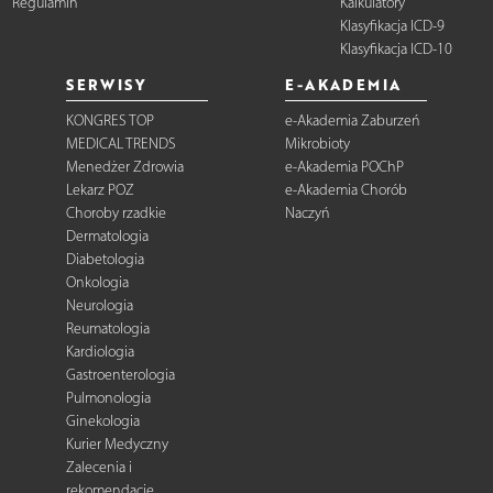
Regulamin
Kalkulatory
Klasyfikacja ICD-9
Klasyfikacja ICD-10
SERWISY
E-AKADEMIA
KONGRES TOP
e-Akademia Zaburzeń
MEDICAL TRENDS
Mikrobioty
Menedżer Zdrowia
e-Akademia POChP
Lekarz POZ
e-Akademia Chorób
Choroby rzadkie
Naczyń
Dermatologia
Diabetologia
Onkologia
Neurologia
Reumatologia
Kardiologia
Gastroenterologia
Pulmonologia
Ginekologia
Kurier Medyczny
Zalecenia i
rekomendacje