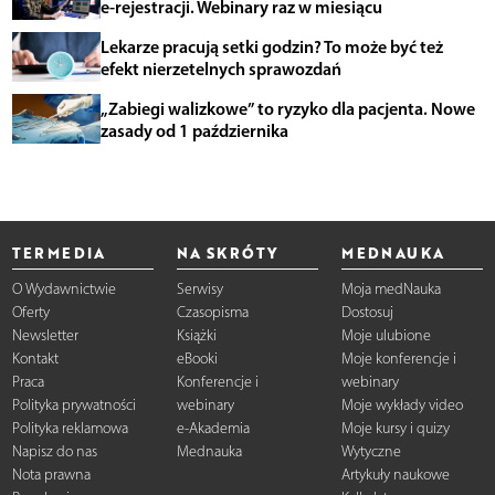
e-rejestracji. Webinary raz w miesiącu
Lekarze pracują setki godzin? To może być też
efekt nierzetelnych sprawozdań
„Zabiegi walizkowe” to ryzyko dla pacjenta. Nowe
zasady od 1 października
TERMEDIA
NA SKRÓTY
MEDNAUKA
O Wydawnictwie
Serwisy
Moja medNauka
Oferty
Czasopisma
Dostosuj
Newsletter
Książki
Moje ulubione
Kontakt
eBooki
Moje konferencje i
Praca
Konferencje i
webinary
Polityka prywatności
webinary
Moje wykłady video
Polityka reklamowa
e-Akademia
Moje kursy i quizy
Napisz do nas
Mednauka
Wytyczne
Nota prawna
Artykuły naukowe