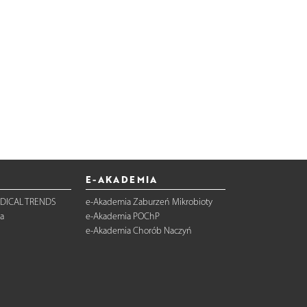
E-AKADEMIA
DICAL TRENDS
e-Akademia Zaburzeń Mikrobioty
a
e-Akademia POChP
e-Akademia Chorób Naczyń