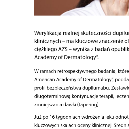
Weryfikacja realnej skuteczności dupil
klinicznych – ma kluczowe znaczenie d
ciężkiego AZS – wynika z badań opubli
Academy of Dermatology”.
W ramach retrospektywnego badania, którego wyniki opublikowano na łamach „Journal of the
American Academy of Dermatology”, poddan
profil bezpieczeństwa dupilumabu. Zestawio
długoterminową kontynuację terapii, lecze
zmniejszania dawki (tapering).
Już po 16 tygodniach wdrożenia leku odnot
kluczowych skalach oceny klinicznej. Średni