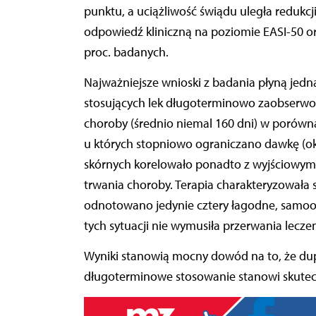
punktu, a uciążliwość świądu uległa redukcji
odpowiedź kliniczną na poziomie EASI-50 or
proc. badanych.
Najważniejsze wnioski z badania płyną jedna
stosujących lek długoterminowo zaobserwo
choroby (średnio niemal 160 dni) w porównan
u których stopniowo ograniczano dawkę (ok.
skórnych korelowało ponadto z wyjściowym 
trwania choroby. Terapia charakteryzowała
odnotowano jedynie cztery łagodne, samoog
tych sytuacji nie wymusiła przerwania leczen
Wyniki stanowią mocny dowód na to, że dup
długoterminowe stosowanie stanowi skutec