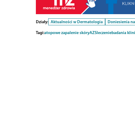
Działy:
Aktualności w Dermatologia
Doniesienia n
Tagi:
atopowe zapalenie skóry
AZS
leczenie
badania klin