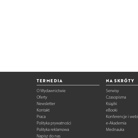
TERMEDIA
NA SKRÓTY
O Wydawnictwie
Serwisy
Oferty
Czasopisma
Newsletter
Książki
Kontakt
eBooki
Praca
Konferencje i web
Polityka prywatności
e-Akademia
Polityka reklamowa
Mednauka
Napisz do nas