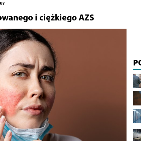
ogy
owanego i ciężkiego AZS
P