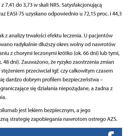
 z 7,41 do 3,73 w skali NRS. Satysfakcjonującą
az EASI-75 uzyskano odpowiednio u 72,15 proc. i 44,3
k z analizy trwałości efektu leczenia. U pacjentów
wano radykalnie dłuższy okres wolny od nawrotów
iu z chorymi leczonymi krótko (ok. 66 dni) lub tymi,
 48 dni). Zauważono, że ryzyko zaostrzenia zmian
stężeniem przeciwciał IgE czy całkowitym czasem
 się dardzo dobrym profilem bezpieczeństwa –
raniczające się działania niepożądane, a żadna z
ia.
ilumab jest lekiem bezpiecznym, a jego
zną strategię zapobiegania nawrotom ostrego AZS.