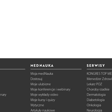
MEDNAUKA
SERWISY
Moja medNauka
KONGRES TOP ME
Dostosuj
Menedżer Zdrowi
Moje ulubione
Lekarz POZ
Moje konferencje i webinary
Choroby rzadkie
inary
Moje wykłady video
Dermatologia
Moje kursy i quizy
Diabetologia
Wytyczne
Onkologia
Artykuły naukowe
Neurologia