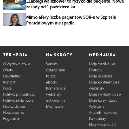
„Zabiegi walizkowe” to ryzyko dla pacjenta. Nowe
zasady od 1 października
Mimo afery liczba pacjentów SOR-u w Szpitalu
Południowym nie spadła
TERMEDIA
NA SKRÓTY
MEDNAUKA
O Wydawnictwie
Serwisy
Moja medNauka
Oferty
Czasopisma
Dostosuj
Newsletter
Książki
Moje ulubione
Kontakt
eBooki
Moje konferencje i
Praca
Konferencje i
webinary
Polityka prywatności
webinary
Moje wykłady video
Polityka reklamowa
e-Akademia
Moje kursy i quizy
Napisz do nas
Mednauka
Wytyczne
Nota prawna
Artykuły naukowe
Regulamin
Kalkulatory
Klasyfikacja ICD-9