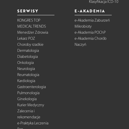
Klasyfikacja ICD-10
SERWISY
E-AKADEMIA
KONGRES TOP
e-Akademia Zaburzeń
MEDICAL TRENDS
Mikrobioty
Menedżer Zdrowia
e-Akademia POChP
Lekarz POZ
e-Akademia Chorób
Choroby rzadkie
Naczyń
Dermatologia
Diabetologia
Onkologia
Neurologia
Reumatologia
Kardiologia
Gastroenterologia
Pulmonologia
Ginekologia
Kurier Medyczny
Zalecenia i
rekomendacje
e-Praktyka Leczenia