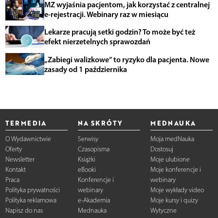
MZ wyjaśnia pacjentom, jak korzystać z centralnej
e-rejestracji. Webinary raz w miesiącu
Lekarze pracują setki godzin? To może być też
efekt nierzetelnych sprawozdań
„Zabiegi walizkowe” to ryzyko dla pacjenta. Nowe
zasady od 1 października
TERMEDIA
NA SKRÓTY
MEDNAUKA
O Wydawnictwie
Serwisy
Moja medNauka
Oferty
Czasopisma
Dostosuj
Newsletter
Książki
Moje ulubione
Kontakt
eBooki
Moje konferencje i
Praca
Konferencje i
webinary
Polityka prywatności
webinary
Moje wykłady video
Polityka reklamowa
e-Akademia
Moje kursy i quizy
Napisz do nas
Mednauka
Wytyczne