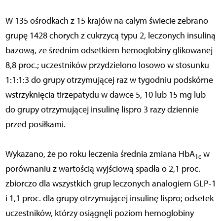
W 135 ośrodkach z 15 krajów na całym świecie zebrano
grupę 1428 chorych z cukrzycą typu 2, leczonych insuliną
bazową, ze średnim odsetkiem hemoglobiny glikowanej
8,8 proc.; uczestników przydzielono losowo w stosunku
1:1:1:3 do grupy otrzymującej raz w tygodniu podskórne
wstrzyknięcia tirzepatydu w dawce 5, 10 lub 15 mg lub
do grupy otrzymującej insulinę lispro 3 razy dziennie
przed posiłkami.
Wykazano, że po roku leczenia średnia zmiana HbA
w
1c
porównaniu z wartością wyjściową spadła o 2,1 proc.
zbiorczo dla wszystkich grup leczonych analogiem GLP-1
i 1,1 proc. dla grupy otrzymującej insulinę lispro; odsetek
uczestników, którzy osiągnęli poziom hemoglobiny