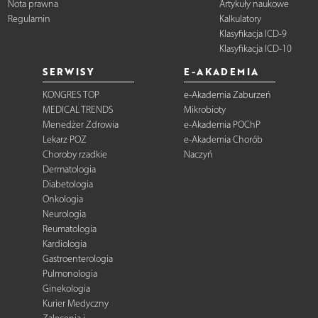
Nota prawna
Artykuły naukowe
Regulamin
Kalkulatory
Klasyfikacja ICD-9
Klasyfikacja ICD-10
SERWISY
E-AKADEMIA
KONGRES TOP
e-Akademia Zaburzeń
MEDICAL TRENDS
Mikrobioty
Menedżer Zdrowia
e-Akademia POChP
Lekarz POZ
e-Akademia Chorób
Choroby rzadkie
Naczyń
Dermatologia
Diabetologia
Onkologia
Neurologia
Reumatologia
Kardiologia
Gastroenterologia
Pulmonologia
Ginekologia
Kurier Medyczny