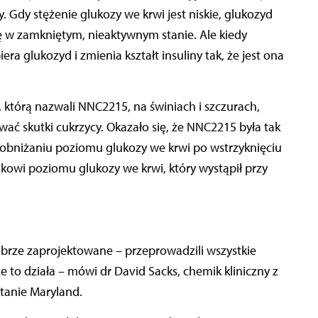
. Gdy stężenie glukozy we krwi jest niskie, glukozyd
nę w zamkniętym, nieaktywnym stanie. Ale kiedy
ra glukozyd i zmienia kształt insuliny tak, że jest ona
 którą nazwali NNC2215, na świniach i szczurach,
ać skutki cukrzycy. Okazało się, że NNC2215 była tak
 obniżaniu poziomu glukozy we krwi po wstrzyknięciu
dkowi poziomu glukozy we krwi, który wystąpił przy
obrze zaprojektowane – przeprowadzili wszystkie
 to działa – mówi dr David Sacks, chemik kliniczny z
stanie Maryland.