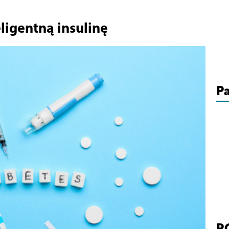
igentną insulinę
Pa
P