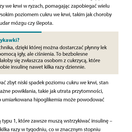
zy we krwi w ryzach, pomagając zapobiegać wielu
okim poziomem cukru we krwi, takim jak choroby
 udar mózgu czy ślepota.
zykawki?
hnika, dzięki której można dostarczać płynny lek
pomocą igły, ale ciśnienia. To bezbolesne
ałoby się zwłaszcza osobom z cukrzycą, które
ie insulinę nawet kilka razy dziennie.
 zbyt niski spadek poziomu cukru we krwi, stan
żne powikłania, takie jak utrata przytomności,
lub umiarkowana hipoglikemia może powodować
ą typu 1, które zawsze muszą wstrzykiwać insulinę –
kilka razy w tygodniu, co w znacznym stopniu