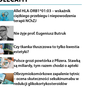
Allel HLA-DRB1*01:03 – wskaźnik
ciężkiego przebiegu i niepowodzenia
terapii NChZJ
Nie żyje prof. Eugeniusz Butruk
Czy tkanka tłuszczowa to tylko kwestia
estetyki?
Polsce grozi powtórka z Pfizera. Stawką
są miliardy, tym razem chodzi o apteki
Olbrzymiokomórkowe zapalenie tętnic
– ocena skuteczności sekukinumabu w
redukcji glikokortykosteroidów