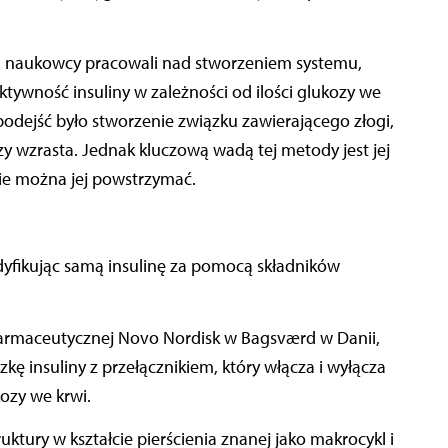
cia naukowcy pracowali nad stworzeniem systemu,
ywność insuliny w zależności od ilości glukozy we
odejść było stworzenie związku zawierającego złogi,
ozy wzrasta. Jednak kluczową wadą tej metody jest jej
ie można jej powstrzymać.
yfikując samą insulinę za pomocą składników
 farmaceutycznej Novo Nordisk w Bagsværd w Danii,
ę insuliny z przełącznikiem, który włącza i wyłącza
ozy we krwi.
ruktury w kształcie pierścienia znanej jako makrocykl i