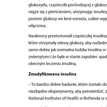
glukozydu, cząsteczki pochodzącej z glukozy
wiąże się z pierścieniem, utrzymując insuli
poziom glukozy we krwi wzrasta, cukier wypie
włączona.
Naukowcy przetestowali cząsteczkę insuliny,
które otrzymały wlewy glukozy, aby naśladow
samo dobra jak normalna ludzka insulina w
zwierzętom i że była w stanie zapobiec spa
obecnym leczeniu insuliną.
Zmodyfikowana insulina
– To bardzo dobre badanie, które zostało d
niezbędne eksperymenty, aby potwierdzić, że
National Institutes of Health w Bethesda w 