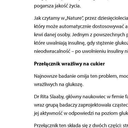
pogarsza jakość życia.
Jak czytamy w „Nature”, przez dziesięciole
który może automatycznie dostosowywać akt
krwi danej osoby. Jednym z powszechnych p
które uwalniają insulinę, gdy stężenie gluk
nieodwracalność – po uwolnieniu insuliny n
Przełącznik wrażliwy na cukier
Najnowsze badanie omija ten problem, mod
wrażliwych na glukozę.
Dr Rita Slaaby, główny naukowiec w firmie
wraz grupą badaczy zaprojektowała cząsteczk
jej aktywność w odpowiedzi na poziom gluk
Przełącznik ten składa się z dwóch części: st