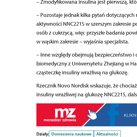
– Zmodyfikowana insulina jest pierwszą, któ
– Pozostaje jednak kilka pytań dotyczących 
aktywności NNC2215 w szerszym zakresie po
osób z cukrzycą, więc przyszłe badania pow
w wąskim zakresie – wyjaśnia specjalista.
– Inne względy obejmują bezpieczeństwo i c
biomedyczny z Uniwersytetu Zhejiang w Han
cząsteczkę insuliny wrażliwą na glukozę.
Rzecznik Novo Nordisk wskazuje, że chocia
insuliny wrażliwej na glukozę NNC2215, dals
Działy:
Doniesienia naukowe
Aktualności