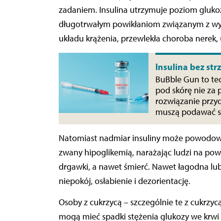
zadaniem. Insulina utrzymuje poziom gluko
długotrwałym powikłaniom związanym z wys
układu krążenia, przewlekła choroba nerek,
Insulina bez str
BuBble Gun to tec
pod skórę nie za 
rozwiązanie przyd
muszą podawać sob
Natomiast nadmiar insuliny może powodować
zwany hipoglikemią, narażając ludzi na powa
drgawki, a nawet śmierć. Nawet łagodna 
niepokój, osłabienie i dezorientację.
Osoby z cukrzycą – szczególnie te z cukrzyc
mogą mieć spadki stężenia glukozy we krwi 