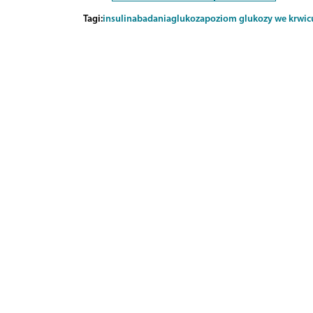
Tagi:
insulina
badania
glukoza
poziom glukozy we krwi
c