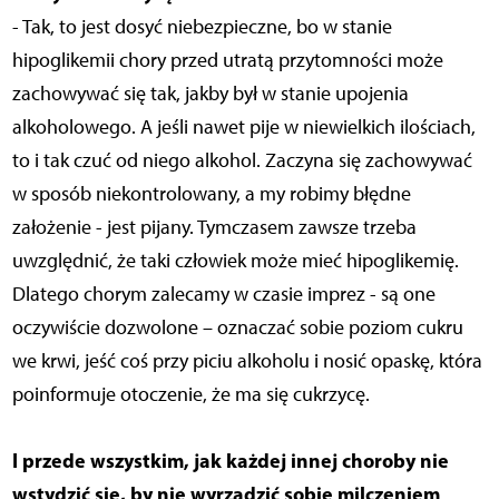
- Tak, to jest dosyć niebezpieczne, bo w stanie
hipoglikemii chory przed utratą przytomności może
zachowywać się tak, jakby był w stanie upojenia
alkoholowego. A jeśli nawet pije w niewielkich ilościach,
to i tak czuć od niego alkohol. Zaczyna się zachowywać
w sposób niekontrolowany, a my robimy błędne
założenie - jest pijany. Tymczasem zawsze trzeba
uwzględnić, że taki człowiek może mieć hipoglikemię.
Dlatego chorym zalecamy w czasie imprez - są one
oczywiście dozwolone – oznaczać sobie poziom cukru
we krwi, jeść coś przy piciu alkoholu i nosić opaskę, która
poinformuje otoczenie, że ma się cukrzycę.
I przede wszystkim, jak każdej innej choroby nie
wstydzić się, by nie wyrządzić sobie milczeniem