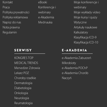
Kontakt
eBooki
Moje konferencje i
Praca
Konferencje i
webinary
Polityka prywatności
webinary
Moje wykłady video
Polityka reklamowa
e-Akademia
Moje kursy i quizy
Napisz do nas
Mednauka
Wytyczne
Nota prawna
Artykuły naukowe
Regulamin
Kalkulatory
Klasyfikacja ICD-9
Klasyfikacja ICD-10
SERWISY
E-AKADEMIA
KONGRES TOP
e-Akademia Zaburzeń
MEDICAL TRENDS
Mikrobioty
Menedżer Zdrowia
e-Akademia POChP
Lekarz POZ
e-Akademia Chorób
Choroby rzadkie
Naczyń
Dermatologia
Diabetologia
Onkologia
Neurologia
Reumatologia