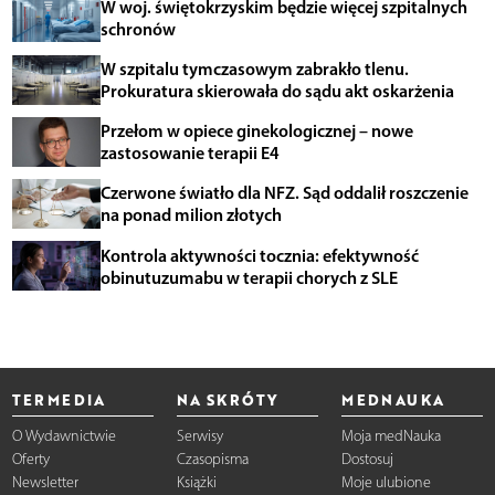
W woj. świętokrzyskim będzie więcej szpitalnych
schronów
W szpitalu tymczasowym zabrakło tlenu.
Prokuratura skierowała do sądu akt oskarżenia
Przełom w opiece ginekologicznej – nowe
zastosowanie terapii E4
Czerwone światło dla NFZ. Sąd oddalił roszczenie
na ponad milion złotych
Kontrola aktywności tocznia: efektywność
obinutuzumabu w terapii chorych z SLE
TERMEDIA
NA SKRÓTY
MEDNAUKA
O Wydawnictwie
Serwisy
Moja medNauka
Oferty
Czasopisma
Dostosuj
Newsletter
Książki
Moje ulubione