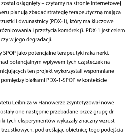
 został osiągnięty – czytamy na stronie internetowej
eru planują zbadać strategię terapeutyczną mającą
zustki i dwunastnicy (PDX-1), który ma kluczowe
a różnicowania i przeżycia komórek β. PDX-1 jest celem
czy w jego degradacji.
SPOP jako potencjalne terapeutyki raka nerki.
nad potencjalnym wpływem tych cząsteczek na
nicjujących ten projekt wykorzystali wspomniane
a pomiędzy białkami PDX-1-SPOP w kontekście
rsytetu Leibniza w Hanowerze zsyntetyzował nowe
Zostały one następnie przebadane przez grupę dr
niki tych eksperymentów wykazały znaczny wzrost
trzustkowych, podkreślając obietnicę tego podejścia