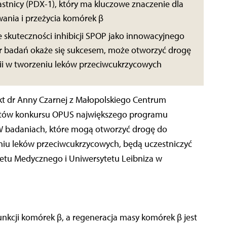
stnicy (PDX-1), który ma kluczowe znaczenie dla
owania i przeżycia komórek β
 skuteczności inhibicji SPOP jako innowacyjnego
szar badań okaże się sukcesem, może otworzyć drogę
ii w tworzeniu leków przeciwcukrzycowych
ekt dr Anny Czarnej z Małopolskiego Centrum
ureatów konkursu OPUS największego programu
badaniach, które mogą otworzyć drogę do
eniu leków przeciwcukrzycowych, będą uczestniczyć
etu Medycznego i Uniwersytetu Leibniza w
unkcji komórek β, a regeneracja masy komórek β jest