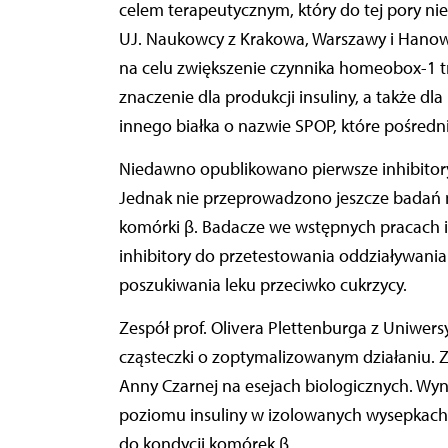
celem terapeutycznym, który do tej pory nie
UJ. Naukowcy z Krakowa, Warszawy i Hanow
na celu zwiększenie czynnika homeobox-1 tr
znaczenie dla produkcji insuliny, a także dl
innego białka o nazwie SPOP, które pośredni
Niedawno opublikowano pierwsze inhibitory 
Jednak nie przeprowadzono jeszcze badań 
komórki β. Badacze we wstępnych pracach i
inhibitory do przetestowania oddziaływani
poszukiwania leku przeciwko cukrzycy.
Zespół prof. Olivera Plettenburga z Uniwe
cząsteczki o zoptymalizowanym działaniu. 
Anny Czarnej na esejach biologicznych. Wy
poziomu insuliny w izolowanych wysepkach 
do kondycji komórek β.