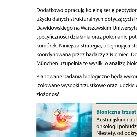
Dodatkowo opracują kolejną serię peptydom
użyciu danych strukturalnych dotyczących i
Dawidowskiego na Warszawskim Uniwersyte
specyficzności działania oraz pokonanie po
komórek. Niniejsza strategia, obejmująca s
koordynowana przez badaczy z Niemiec. D
München uzupełnią te wysiłki o analizę biolo
Planowane badania biologiczne będą wykorz
izolowane wysepki trzustkowe oraz ludzkie 
złożoność.
Bioniczna trzus
Australijskim na
onkologii pobudzi
Niestety, od odkr