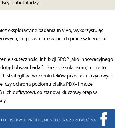
olscy diabetolodzy.
ż eksploracyjne badania in vivo, wykorzystując
cowych, co pozwoli rozwijać ich prace w kierunku
enie skuteczności inhibicji SPOP jako innowacyjnego
ny dotąd obszar badań okaże się sukcesem, może to
h strategii w tworzeniu leków przeciwcukrzycowych.
e, czy ochrona poziomu białka PDX-1 może
i ich deficytowi, co stanowi kluczowy etap w
ycy.