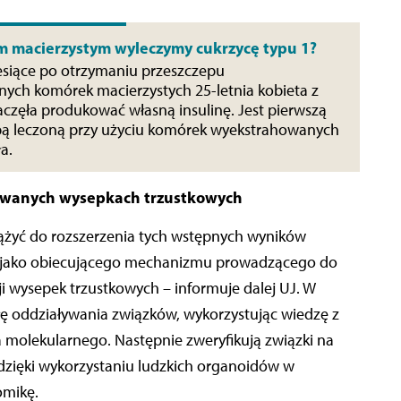
m macierzystym wyleczymy cukrzycę typu 1?
iesiące po otrzymaniu przeszczepu
ch komórek macierzystych 25-letnia kobieta z
aczęła produkować własną insulinę. Jest pierwszą
bą leczoną przy użyciu komórek wyekstrahowanych
ła.
lowanych wysepkach trzustkowych
żyć do rozszerzenia tych wstępnych wyników
P jako obiecującego mechanizmu prowadzącego do
wysepek trzustkowych – informuje dalej UJ. W
iłę oddziaływania związków, wykorzystując wiedzę z
a molekularnego. Następnie zweryfikują związki na
zięki wykorzystaniu ludzkich organoidów w
omikę.