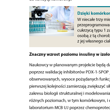
Dzięki komórko
W niecałe trzy m
przeprogramowany
cukrzycą typu 1 z
osobą z tą choro
z jej własnego cia
Znaczny wzrost poziomu insuliny w izo
Naukowcy w planowanym projekcie będą dą
poprzez walidację inhibitorów PDX-1-SPO
obserwowanych, wysoce pożądanych funkcji 
pierwszej kolejności zamierzają zwiększyć s
zakresu biologii strukturalnej i modelowani
różnych poziomach, w tym komórkowym, i d
laboratorium MCB UJ poprzez chemoprote