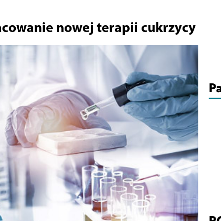
acowanie nowej terapii cukrzycy
Pa
P