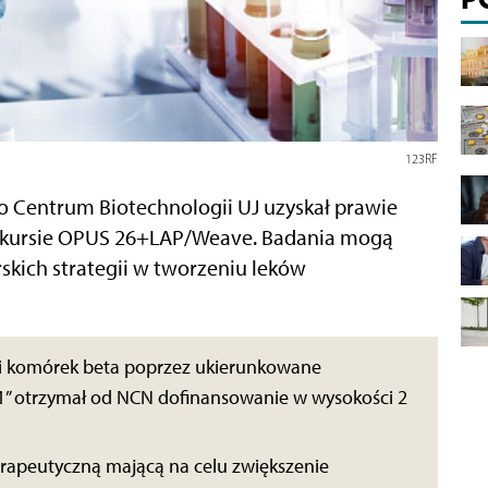
123RF
go Centrum Biotechnologii UJ uzyskał prawie
onkursie OPUS 26+LAP/Weave. Badania mogą
kich strategii w tworzeniu leków
ści komórek beta poprzez ukierunkowane
” otrzymał od NCN dofinansowanie w wysokości 2
erapeutyczną mającą na celu zwiększenie