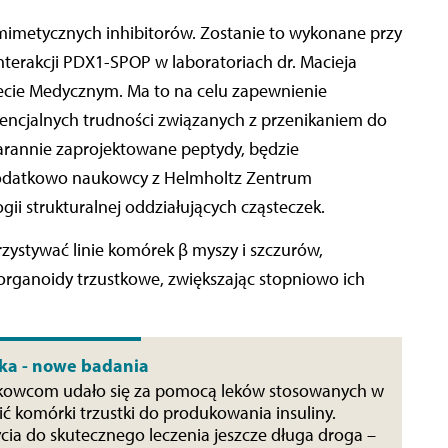
imetycznych inhibitorów. Zostanie to wykonane przy
nterakcji PDX1-SPOP w laboratoriach dr. Macieja
cie Medycznym. Ma to na celu zapewnienie
tencjalnych trudności związanych z przenikaniem do
tarannie zaprojektowane peptydy, będzie
odatkowo naukowcy z Helmholtz Zentrum
gii strukturalnej oddziałujących cząsteczek.
ystywać linie komórek β myszy i szczurów,
organoidy trzustkowe, zwiększając stopniowo ich
tka - nowe badania
ukowcom udało się za pomocą leków stosowanych w
ć komórki trzustki do produkowania insuliny.
ycia do skutecznego leczenia jeszcze długa droga –