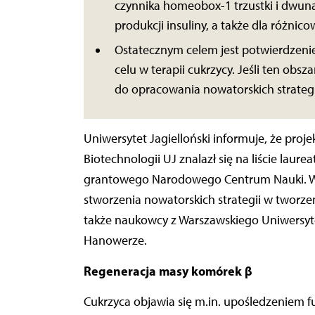
czynnika homeobox-1 trzustki i dwuna
produkcji insuliny, a także dla różnic
Ostatecznym celem jest potwierdzenie
celu w terapii cukrzycy. Jeśli ten ob
do opracowania nowatorskich strateg
Uniwersytet Jagielloński informuje, że proj
Biotechnologii UJ znalazł się na liście la
grantowego Narodowego Centrum Nauki. W 
stworzenia nowatorskich strategii w tworz
także naukowcy z Warszawskiego Uniwersyt
Hanowerze.
Regeneracja masy komórek β
Cukrzyca objawia się m.in. upośledzeniem f