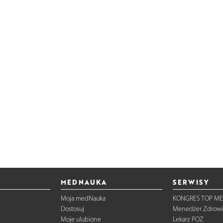
MEDNAUKA
SERWISY
Moja medNauka
KONGRES TOP ME
Dostosuj
Menedżer Zdrowi
Moje ulubione
Lekarz POZ