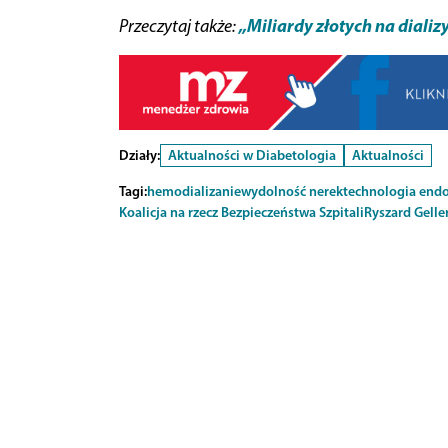
„Miliardy złotych na dializ
Przeczytaj także:
Działy:
Aktualności w Diabetologia
Aktualności
Tagi:
hemodializa
niewydolność nerek
technologia end
Koalicja na rzecz Bezpieczeństwa Szpitali
Ryszard Gelle