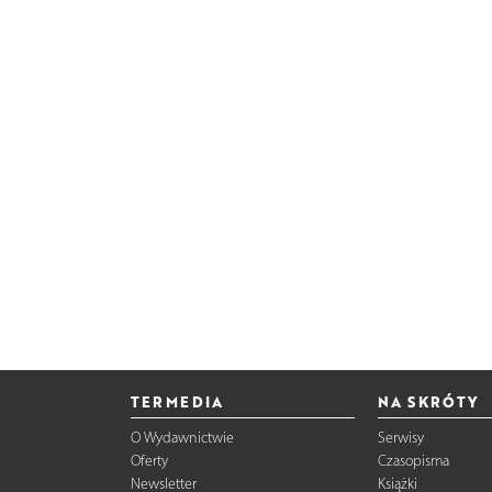
TERMEDIA
NA SKRÓTY
O Wydawnictwie
Serwisy
Oferty
Czasopisma
Newsletter
Książki