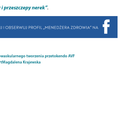
y i przeszczepy nerek”
.
owaskularnego tworzenia przetok
endo AVF
rt
Magdalena Krajewska