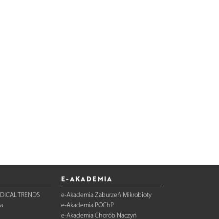
E-AKADEMIA
DICAL TRENDS
e-Akademia Zaburzeń Mikrobioty
a
e-Akademia POChP
e-Akademia Chorób Naczyń