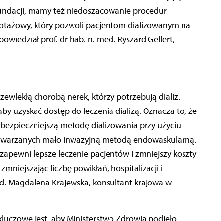
undacji, mamy też niedoszacowanie procedur
ilotażowy, który pozwoli pacjentom dializowanym na
powiedział prof. dr hab. n. med. Ryszard Gellert,
rzewlekłą chorobą nerek, którzy potrzebują dializ.
by uzyskać dostęp do leczenia dializą. Oznacza to, że
 bezpieczniejszą metodę dializowania przy użyciu
wytwarzanych mało inwazyjną metodą endowaskularną.
 zapewni lepsze leczenie pacjentów i
zmniejszy koszty
niejszając liczbę powikłań, hospitalizacji i
ed. Magdalena Krajewska, konsultant krajowa w
kluczowe jest, aby Ministerstwo Zdrowia podjęło