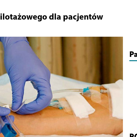
ilotażowego dla pacjentów
Pa
P