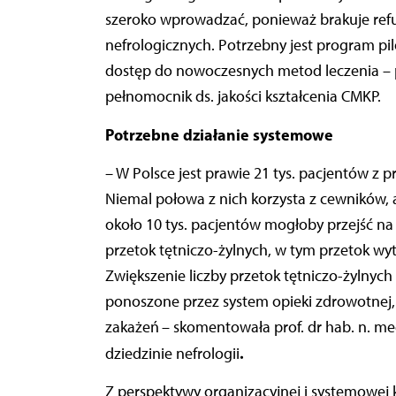
szeroko wprowadzać, ponieważ brakuje ref
nefrologicznych. Potrzebny jest program p
dostęp do nowoczesnych metod leczenia
– 
pełnomocnik ds. jakości kształcenia CMKP.
Potrzebne działanie systemowe
–
W Polsce jest prawie 21 tys. pacjentów z p
Niemal połowa z nich korzysta z cewników, a
około 10 tys. pacjentów mogłoby przejść na
przetok tętniczo-żylnych, w tym przetok 
Zwiększenie liczby przetok tętniczo-żylnych
ponoszone przez system opieki zdrowotnej, zm
zakażeń
– skomentowała prof. dr hab. n. m
.
dziedzinie nefrologii
Z perspektywy organizacyjnej i systemowej 