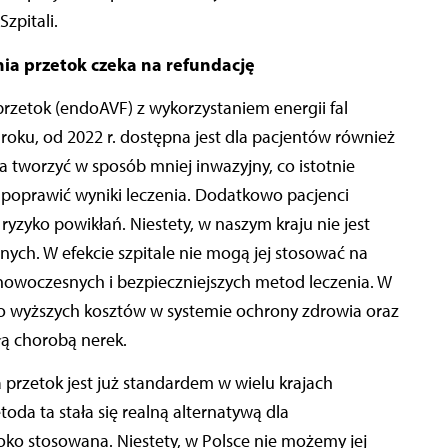
zpitali.
a przetok czeka na refundację
zetok (endoAVF) z wykorzystaniem energii fal
oku, od 2022 r. dostępna jest dla pacjentów również
a tworzyć w sposób mniej inwazyjny, co istotnie
 poprawić wyniki leczenia. Dodatkowo
pacjenci
ryzyko powikłań. Niestety, w naszym kraju nie jest
ych. W efekcie szpitale nie mogą jej stosować na
 nowoczesnych i bezpieczniejszych metod leczenia. W
o wyższych kosztów w systemie ochrony zdrowia oraz
łą chorobą nerek.
rzetok jest już standardem w wielu krajach
da ta stała się realną alternatywą dla
roko stosowana. Niestety, w Polsce nie możemy jej