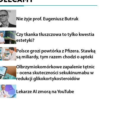
Nie żyje prof. Eugeniusz Butruk
Czy tkanka tłuszczowa to tylko kwestia
estetyki?
Polsce grozi powtórka z Pfizera. Stawką
są miliardy, tym razem chodzi o apteki
Olbrzymiokomórkowe zapalenie tętnic
– ocena skuteczności sekukinumabu w
redukcji glikokortykosteroidów
Lekarze AI zmorą na YouTube