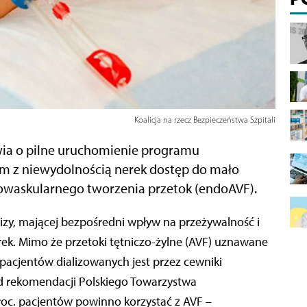
Koalicja na rzecz Bezpieczeństwa Szpitali
wia o pilne uruchomienie programu
om z niewydolnością nerek dostęp do mało
waskularnego tworzenia przetok (endoAVF).
rek. Mimo że przetoki tętniczo-żylne (AVF) uznawane
 pacjentów dializowanych jest przez cewniki
d rekomendacji Polskiego Towarzystwa
roc. pacjentów powinno korzystać z AVF –