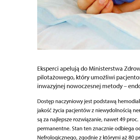
Eksperci apelują do Ministerstwa Zdro
pilotażowego, który umożliwi pacjent
inwazyjnej nowoczesnej metody – endo
Dostęp naczyniowy jest podstawą hemodializy, mającej bezpośredni wpływ na przeżywalność i
jakość życia pacjentów z niewydolnością ne
są za najlepsze rozwiązanie, nawet 49 proc.
permanentne. Stan ten znacznie odbiega o
Nefrologicznego, zgodnie z którymi aż 80 p