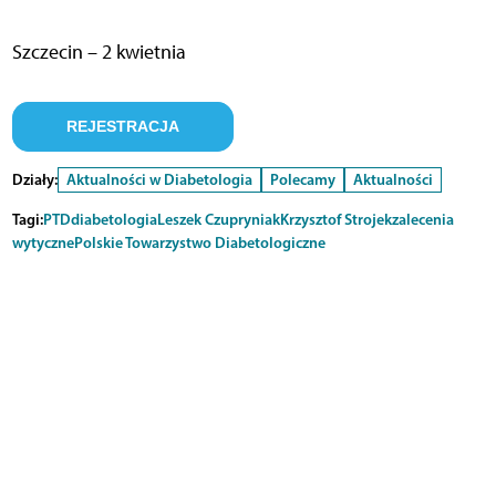
Szczecin – 2 kwietnia
REJESTRACJA
Działy:
Aktualności w Diabetologia
Polecamy
Aktualności
Tagi:
PTD
diabetologia
Leszek Czupryniak
Krzysztof Strojek
zalecenia
wytyczne
Polskie Towarzystwo Diabetologiczne