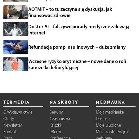
AOTMiT – to tu zaczyna się dyskusja, jak
finansować zdrowie
Doktor AI – fałszywe porady medyczne zalewają
internet
Refundacja pomp insulinowych – duże zmiany
Wczesne ryzyko arytmiczne – nowe dane o roli
kamizelki defibrylującej
TERMEDIA
NA SKRÓTY
MEDNAUKA
O Wydawnictwie
Serwisy
Moja medNauka
Oferty
Czasopisma
Dostosuj
Newsletter
Książki
Moje ulubione
Kontakt
eBooki
Moje konferencje i
Praca
Konferencje i
webinary