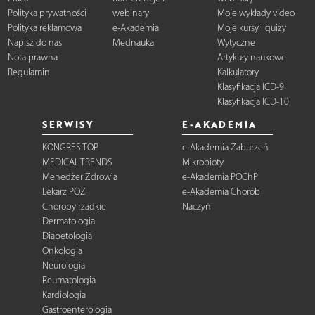
Polityka prywatności
webinary
Moje wykłady video
Polityka reklamowa
e-Akademia
Moje kursy i quizy
Napisz do nas
Mednauka
Wytyczne
Nota prawna
Artykuły naukowe
Regulamin
Kalkulatory
Klasyfikacja ICD-9
Klasyfikacja ICD-10
SERWISY
E-AKADEMIA
KONGRES TOP
e-Akademia Zaburzeń
MEDICAL TRENDS
Mikrobioty
Menedżer Zdrowia
e-Akademia POChP
Lekarz POZ
e-Akademia Chorób
Choroby rzadkie
Naczyń
Dermatologia
Diabetologia
Onkologia
Neurologia
Reumatologia
Kardiologia
Gastroenterologia