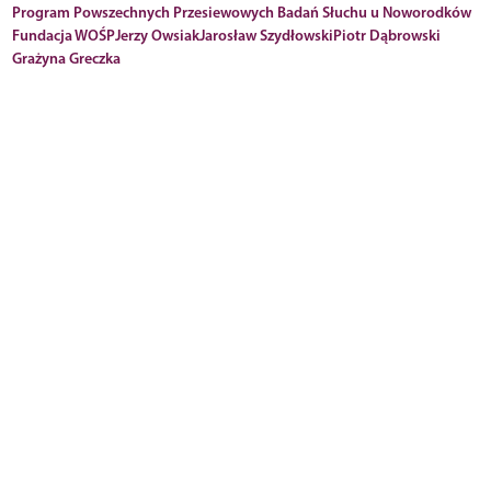
Program Powszechnych Przesiewowych Badań Słuchu u Noworodków
Fundacja WOŚP
Jerzy Owsiak
Jarosław Szydłowski
Piotr Dąbrowski
Grażyna Greczka