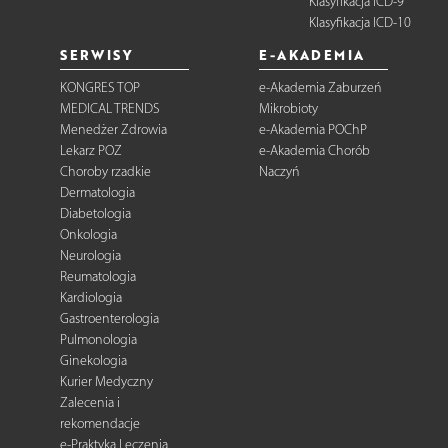
Klasyfikacja ICD-9
Klasyfikacja ICD-10
SERWISY
E-AKADEMIA
KONGRES TOP
e-Akademia Zaburzeń
MEDICAL TRENDS
Mikrobioty
Menedżer Zdrowia
e-Akademia POChP
Lekarz POZ
e-Akademia Chorób
Choroby rzadkie
Naczyń
Dermatologia
Diabetologia
Onkologia
Neurologia
Reumatologia
Kardiologia
Gastroenterologia
Pulmonologia
Ginekologia
Kurier Medyczny
Zalecenia i
rekomendacje
e-Praktyka Leczenia