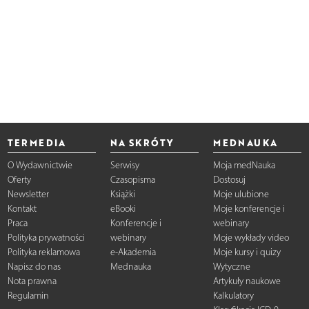
TERMEDIA
NA SKRÓTY
MEDNAUKA
O Wydawnictwie
Serwisy
Moja medNauka
Oferty
Czasopisma
Dostosuj
Newsletter
Książki
Moje ulubione
Kontakt
eBooki
Moje konferencje i
Praca
Konferencje i
webinary
Polityka prywatności
webinary
Moje wykłady video
Polityka reklamowa
e-Akademia
Moje kursy i quizy
Napisz do nas
Mednauka
Wytyczne
Nota prawna
Artykuły naukowe
Regulamin
Kalkulatory