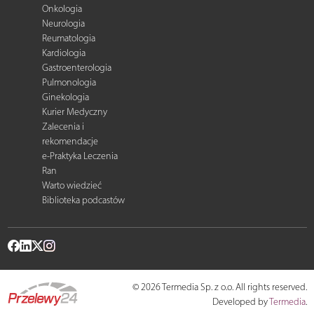
Onkologia
Neurologia
Reumatologia
Kardiologia
Gastroenterologia
Pulmonologia
Ginekologia
Kurier Medyczny
Zalecenia i
rekomendacje
e-Praktyka Leczenia
Ran
Warto wiedzieć
Biblioteka podcastów
© 2026 Termedia Sp. z o.o. All rights reserved.
Developed by
Termedia
.