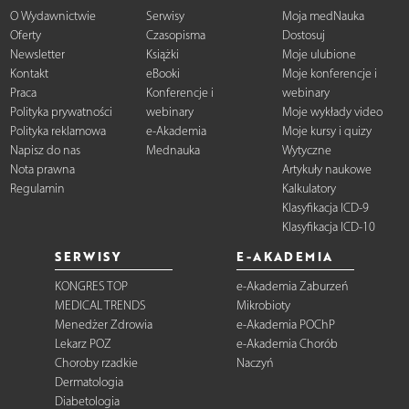
O Wydawnictwie
Serwisy
Moja medNauka
Oferty
Czasopisma
Dostosuj
Newsletter
Książki
Moje ulubione
Kontakt
eBooki
Moje konferencje i
Praca
Konferencje i
webinary
Polityka prywatności
webinary
Moje wykłady video
Polityka reklamowa
e-Akademia
Moje kursy i quizy
Napisz do nas
Mednauka
Wytyczne
Nota prawna
Artykuły naukowe
Regulamin
Kalkulatory
Klasyfikacja ICD-9
Klasyfikacja ICD-10
SERWISY
E-AKADEMIA
KONGRES TOP
e-Akademia Zaburzeń
MEDICAL TRENDS
Mikrobioty
Menedżer Zdrowia
e-Akademia POChP
Lekarz POZ
e-Akademia Chorób
Choroby rzadkie
Naczyń
Dermatologia
Diabetologia