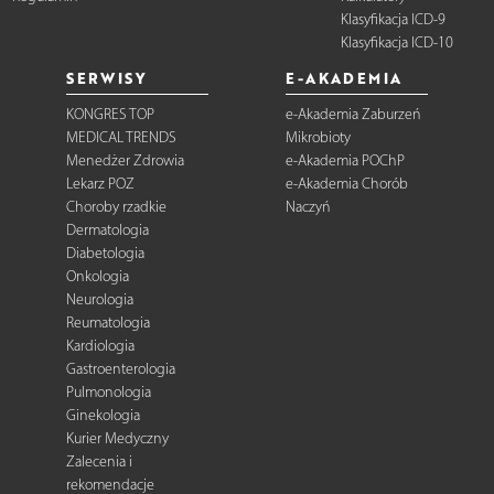
Klasyfikacja ICD-9
Klasyfikacja ICD-10
SERWISY
E-AKADEMIA
KONGRES TOP
e-Akademia Zaburzeń
MEDICAL TRENDS
Mikrobioty
Menedżer Zdrowia
e-Akademia POChP
Lekarz POZ
e-Akademia Chorób
Choroby rzadkie
Naczyń
Dermatologia
Diabetologia
Onkologia
Neurologia
Reumatologia
Kardiologia
Gastroenterologia
Pulmonologia
Ginekologia
Kurier Medyczny
Zalecenia i
rekomendacje