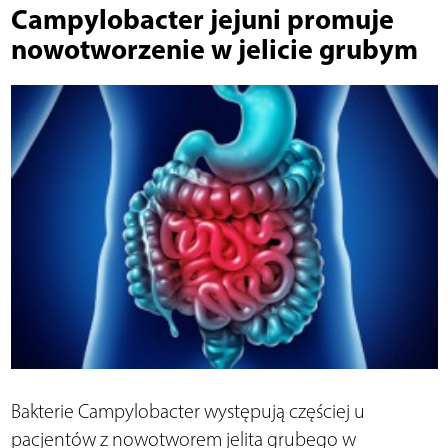
Campylobacter jejuni promuje
nowotworzenie w jelicie grubym
Bakterie Campylobacter występują częściej u
pacjentów z nowotworem jelita grubego w