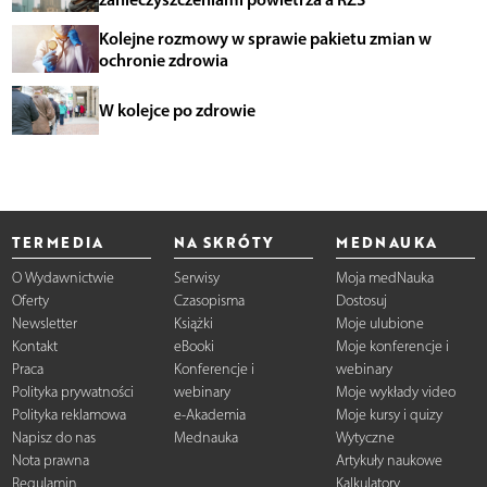
Kolejne rozmowy w sprawie pakietu zmian w
ochronie zdrowia
W kolejce po zdrowie
TERMEDIA
NA SKRÓTY
MEDNAUKA
O Wydawnictwie
Serwisy
Moja medNauka
Oferty
Czasopisma
Dostosuj
Newsletter
Książki
Moje ulubione
Kontakt
eBooki
Moje konferencje i
Praca
Konferencje i
webinary
Polityka prywatności
webinary
Moje wykłady video
Polityka reklamowa
e-Akademia
Moje kursy i quizy
Napisz do nas
Mednauka
Wytyczne
Nota prawna
Artykuły naukowe
Regulamin
Kalkulatory