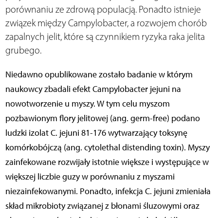
porównaniu ze zdrową populacją. Ponadto istnieje
związek między Campylobacter, a rozwojem chorób
zapalnych jelit, które są czynnikiem ryzyka raka jelita
grubego.
Niedawno opublikowane zostało badanie w którym
naukowcy zbadali efekt Campylobacter jejuni na
nowotworzenie u myszy. W tym celu myszom
pozbawionym flory jelitowej (ang. germ-free) podano
ludzki izolat C. jejuni 81-176 wytwarzający toksynę
komórkobójczą (ang. cytolethal distending toxin). Myszy
zainfekowane rozwijały istotnie większe i występujące w
większej liczbie guzy w porównaniu z myszami
niezainfekowanymi. Ponadto, infekcja C. jejuni zmieniała
skład mikrobioty związanej z błonami śluzowymi oraz