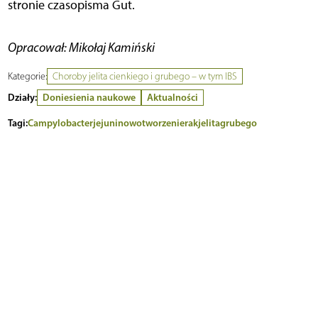
stronie czasopisma Gut.
Opracował: Mikołaj Kamiński
Kategorie:
Choroby jelita cienkiego i grubego – w tym IBS
Działy:
Doniesienia naukowe
Aktualności
Tagi:
Campylobacter
jejuni
nowotworzenie
rak
jelita
grubego