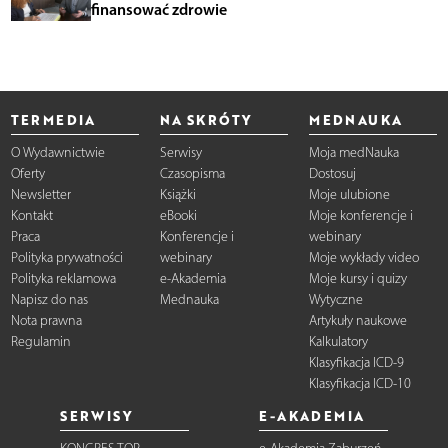
finansować zdrowie
TERMEDIA
NA SKRÓTY
MEDNAUKA
O Wydawnictwie
Serwisy
Moja medNauka
Oferty
Czasopisma
Dostosuj
Newsletter
Książki
Moje ulubione
Kontakt
eBooki
Moje konferencje i
Praca
Konferencje i
webinary
Polityka prywatności
webinary
Moje wykłady video
Polityka reklamowa
e-Akademia
Moje kursy i quizy
Napisz do nas
Mednauka
Wytyczne
Nota prawna
Artykuły naukowe
Regulamin
Kalkulatory
Klasyfikacja ICD-9
Klasyfikacja ICD-10
SERWISY
E-AKADEMIA