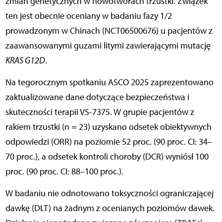
zmian genetycznych w nowotworach trzustki. Związek
ten jest obecnie oceniany w badaniu fazy 1/2
prowadzonym w Chinach (NCT06500676) u pacjentów z
zaawansowanymi guzami litymi zawierającymi mutację
KRAS G12D
.
Na tegorocznym spotkaniu ASCO 2025 zaprezentowano
zaktualizowane dane dotyczące bezpieczeństwa i
skuteczności terapii VS-7375. W grupie pacjentów z
rakiem trzustki (n = 23) uzyskano odsetek obiektywnych
odpowiedzi (ORR) na poziomie 52 proc. (90 proc. CI: 34–
70 proc.), a odsetek kontroli choroby (DCR) wyniósł 100
proc. (90 proc. CI: 88–100 proc.).
W badaniu nie odnotowano toksyczności ograniczającej
dawkę (DLT) na żadnym z ocenianych poziomów dawek.