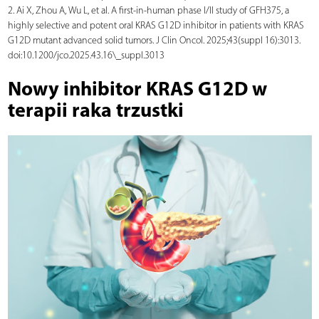
2. Ai X, Zhou A, Wu L, et al. A first-in-human phase I/II study of GFH375, a
highly selective and potent oral KRAS G12D inhibitor in patients with KRAS
G12D mutant advanced solid tumors. J Clin Oncol. 2025;43(suppl 16):3013.
doi:10.1200/jco.2025.43.16\_suppl.3013
Nowy inhibitor KRAS G12D w
terapii raka trzustki