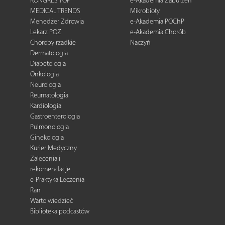
KONGRES TOP
e-Akademia Zaburzeń
MEDICAL TRENDS
Mikrobioty
Menedżer Zdrowia
e-Akademia POChP
Lekarz POZ
e-Akademia Chorób
Choroby rzadkie
Naczyń
Dermatologia
Diabetologia
Onkologia
Neurologia
Reumatologia
Kardiologia
Gastroenterologia
Pulmonologia
Ginekologia
Kurier Medyczny
Zalecenia i
rekomendacje
e-Praktyka Leczenia
Ran
Warto wiedzieć
Biblioteka podcastów